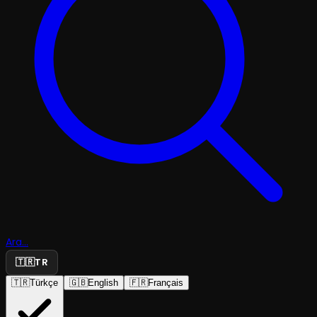
Ara...
🇹🇷
TR
🇹🇷
Türkçe
🇬🇧
English
🇫🇷
Français