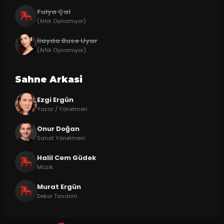
Fulya Çal
(Artık Oynamıyor)
İlayda Buse Uyar
(Artık Oynamıyor)
Sahne Arkasi
Ezgi Ergün
Yazar / Yönetmen
Onur Doğan
Sanat Yönetmeni
Halil Cem Güdek
Müzik
Murat Ergün
Dekor Tasarım