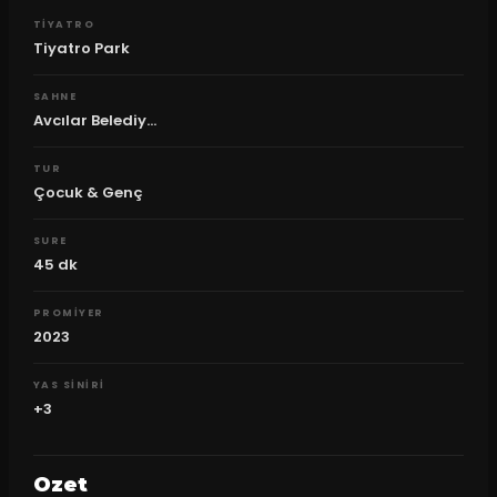
TIYATRO
Tiyatro Park
SAHNE
Avcılar Belediy...
TUR
Çocuk & Genç
SURE
45
dk
PROMIYER
2023
YAS SINIRI
+3
Ozet