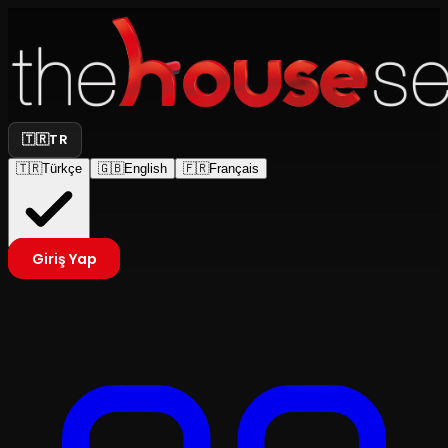
🇹🇷
TR
🇹🇷
Türkçe
🇬🇧
English
🇫🇷
Français
Giriş Yap