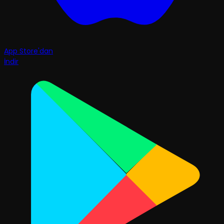
App Store'dan
İndir