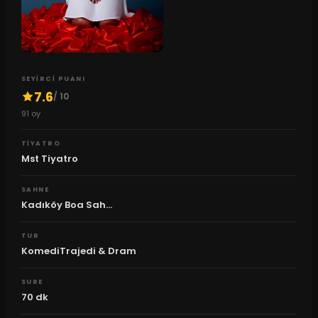
SEYIRCI PUANI
7.6
/ 10
91
oy
TIYATRO
Mst Tiyatro
SAHNE
Kadıköy Boa Sah...
TUR
KomediTrajedi & Dram
SURE
70
dk