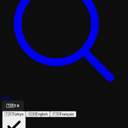
Ara...
🇹🇷
TR
🇹🇷
Türkçe
🇬🇧
English
🇫🇷
Français