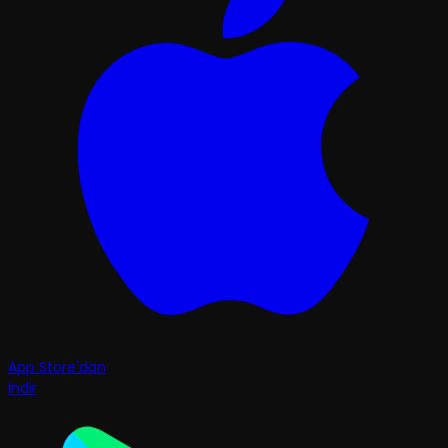
App Store'dan
İndir