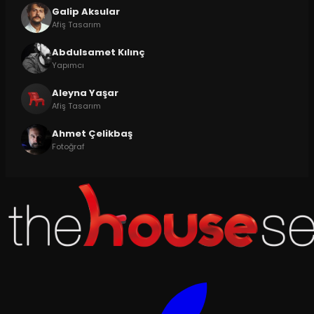
Galip Aksular
Afiş Tasarım
Abdulsamet Kılınç
Yapımcı
Aleyna Yaşar
Afiş Tasarım
Ahmet Çelikbaş
Fotoğraf