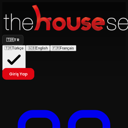
🇹🇷
TR
🇹🇷
Türkçe
🇬🇧
English
🇫🇷
Français
Giriş Yap