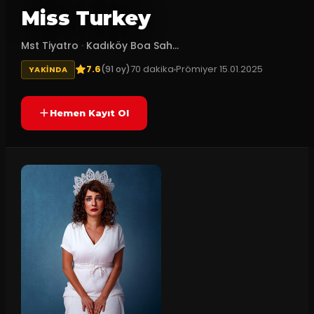
Miss Turkey
Mst Tiyatro
·
Kadıköy Boa Sah...
7.6
70
dakika
Prömiyer
15.01.2025
(
91
oy)
YAKINDA
Hemen Kayıt Ol