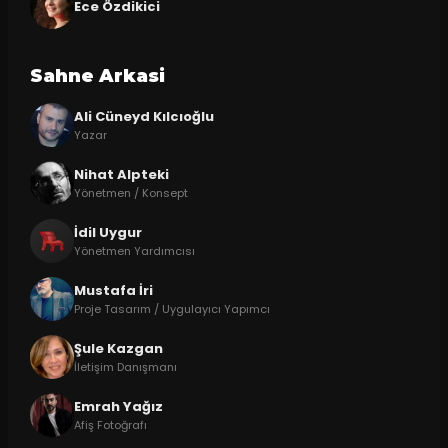
Ece Özdikici
Sahne Arkasi
Ali Cüneyd Kılcıoğlu
Yazar
Nihat Alpteki
Yönetmen / Konsept
İdil Uygur
Yönetmen Yardımcısı
Mustafa İri
Proje Tasarım / Uygulayıcı Yapımcı
Şule Kazgan
İletişim Danışmanı
Emrah Yağız
Afiş Fotoğrafı