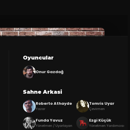
Oyuncular
Onur Gazdağ
Sahne Arkasi
Roberto Athayde
Tomris Uyar
Yazar
Çevirmen
Funda Yavuz
Ezgi Küçük
Yönetmen / Uyarlayan
Yönetmen Yardımcısı