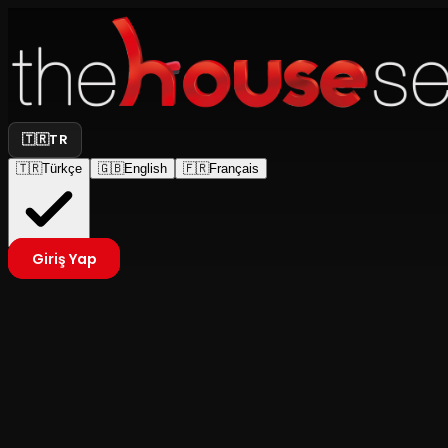
🇹🇷
TR
🇹🇷
Türkçe
🇬🇧
English
🇫🇷
Français
Giriş Yap