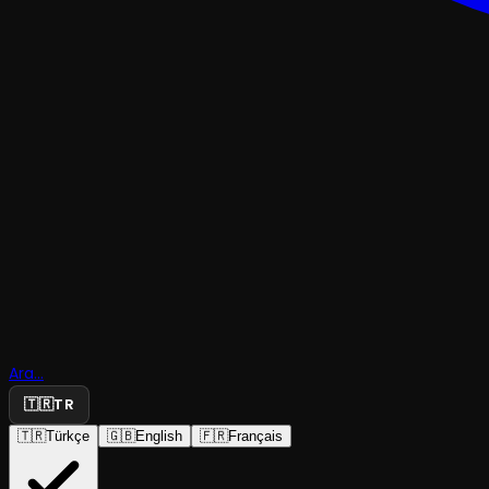
KOMEDI
Miss Marg
Ara...
Yöntemi
🇹🇷
TR
🇹🇷
Türkçe
🇬🇧
English
🇫🇷
Français
Fareler Tiyatrosu
·
Entropi Sahne