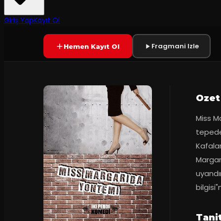
2
dakika
Yetersiz oy
YAKINDA
Giriş Yap
Kayıt Ol
Fragmani Izle
Hemen Kayıt Ol
Ozet
Miss Ma
tepeden
Kafalar
Margari
uyandır
bilgisi
Tani