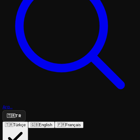
Ara...
🇹🇷
TR
🇹🇷
Türkçe
🇬🇧
English
🇫🇷
Français