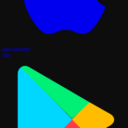
App Store'dan
İndir