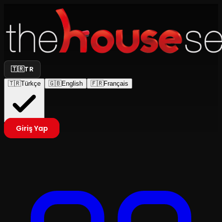
🇹🇷
TR
🇹🇷
Türkçe
🇬🇧
English
🇫🇷
Français
Giriş Yap