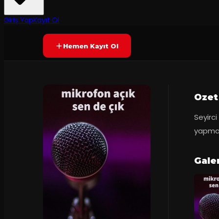
Yetersiz oy
YAKINDA
Giriş Yap
Kayıt Ol
Hemen Kayıt Ol
Ozet
Seyirci
yapmak 
Galer