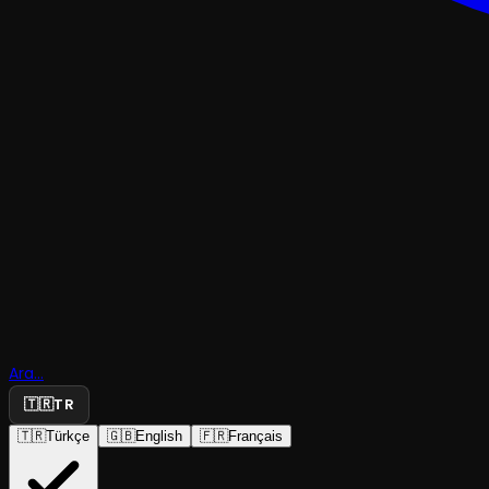
GÖSTERI
Mikrofon 
Ara...
🇹🇷
TR
Sende Çık
🇹🇷
Türkçe
🇬🇧
English
🇫🇷
Français