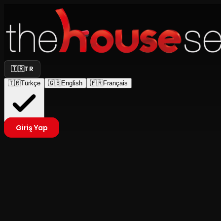
🇹🇷
TR
🇹🇷
Türkçe
🇬🇧
English
🇫🇷
Français
Giriş Yap