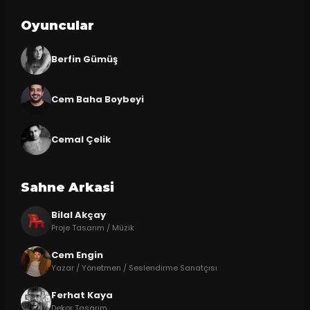
Oyuncular
Berfin Gümüş
Cem Baha Boybeyi
Cemal Çelik
Sahne Arkasi
Bilal Akçay
Proje Tasarım / Müzik
Cem Engin
Yazar / Yönetmen / Seslendirme Sanatçısı
Ferhat Kaya
Dekor Tasarım