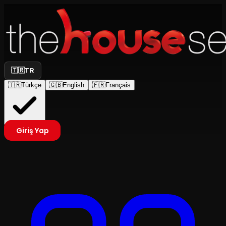
🇹🇷
TR
🇹🇷
Türkçe
🇬🇧
English
🇫🇷
Français
Giriş Yap