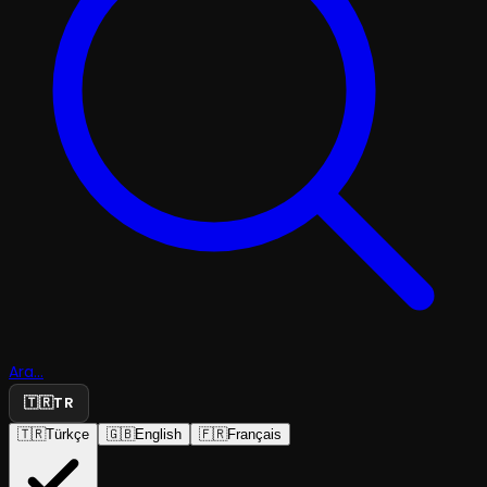
Ara...
🇹🇷
TR
🇹🇷
Türkçe
🇬🇧
English
🇫🇷
Français