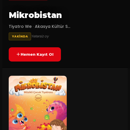
Mikrobistan
Tiyatro We
·
Akasya Kültür S...
Yetersiz oy
YAKINDA
Hemen Kayıt Ol