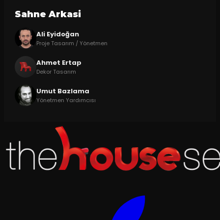
Sahne Arkasi
Ali Eyidoğan
Proje Tasarım / Yönetmen
Ahmet Ertap
Dekor Tasarım
Umut Bazlama
Yönetmen Yardımcısı