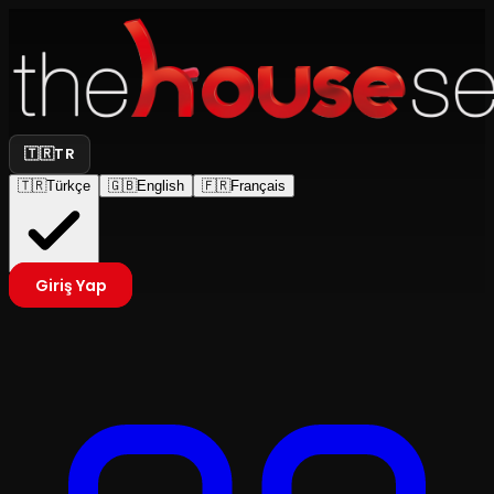
🇹🇷
TR
🇹🇷
Türkçe
🇬🇧
English
🇫🇷
Français
Giriş Yap