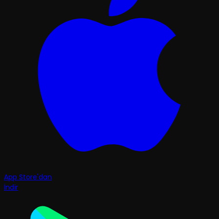
App Store'dan
İndir