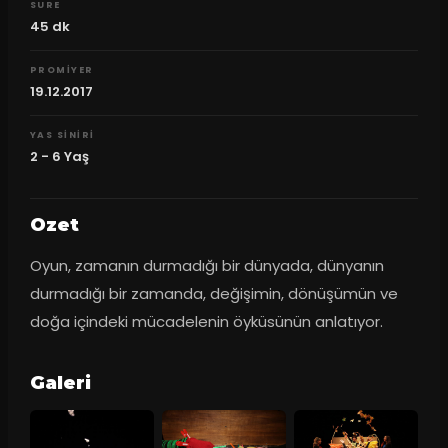
SURE
45
dk
PROMIYER
19.12.2017
YAS SINIRI
2 - 6 Yaş
Ozet
Oyun, zamanın durmadığı bir dünyada, dünyanın 
durmadığı bir zamanda, değişimin, dönüşümün ve 
doğa içindeki mücadelenin öyküsünün anlatıyor.
Galeri