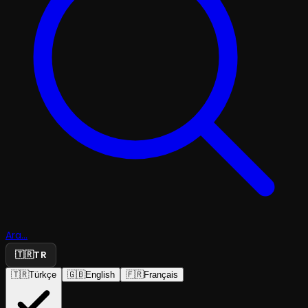
Ara...
🇹🇷
TR
🇹🇷
Türkçe
🇬🇧
English
🇫🇷
Français