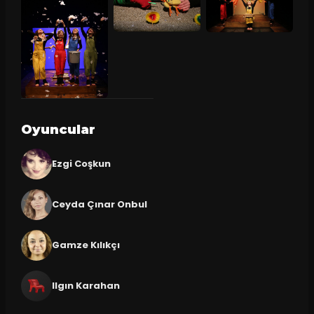
Oyuncular
Ezgi Coşkun
Ceyda Çınar Onbul
Gamze Kılıkçı
Ilgın Karahan