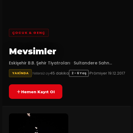
ÇOCUK & GENÇ
Mevsimler
Eskişehir B.B. Şehir Tiyatroları
·
Sultandere Sahn...
45
dakika
Prömiyer
19.12.2017
Yetersiz oy
YAKINDA
2 - 6 Yaş
Hemen Kayıt Ol