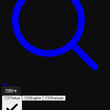
Ara...
🇹🇷
TR
🇹🇷
Türkçe
🇬🇧
English
🇫🇷
Français