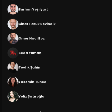
Burhan Yeşilyurt
Cihat Faruk Sevindik
Ömer Naci Boz
Seda Yılmaz
Tevfik Şahin
Yasemin Tunca
Yeliz Şatıroğlu