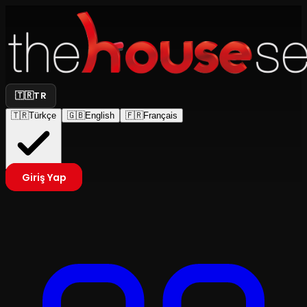
🇹🇷
TR
🇹🇷
Türkçe
🇬🇧
English
🇫🇷
Français
Giriş Yap