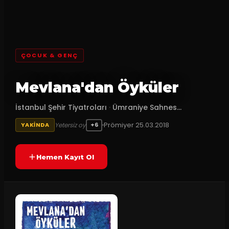
ÇOCUK & GENÇ
Mevlana'dan Öyküler
İstanbul Şehir Tiyatroları
·
Ümraniye Sahnes...
Prömiyer
25.03.2018
Yetersiz oy
YAKINDA
+6
Hemen Kayıt Ol