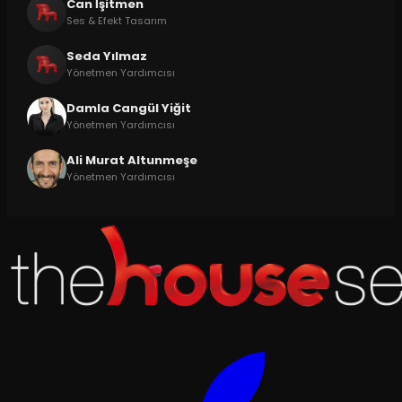
Can İşitmen
Ses & Efekt Tasarım
Seda Yılmaz
Yönetmen Yardımcısı
Damla Cangül Yiğit
Yönetmen Yardımcısı
Ali Murat Altunmeşe
Yönetmen Yardımcısı