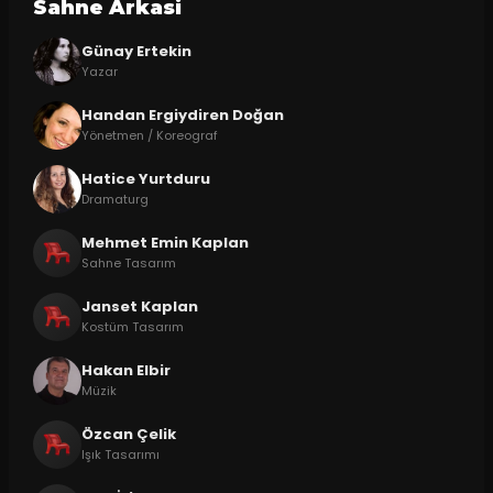
Sahne Arkasi
Günay Ertekin
Yazar
Handan Ergiydiren Doğan
Yönetmen / Koreograf
Hatice Yurtduru
Dramaturg
Mehmet Emin Kaplan
Sahne Tasarım
Janset Kaplan
Kostüm Tasarım
Hakan Elbir
Müzik
Özcan Çelik
Işık Tasarımı