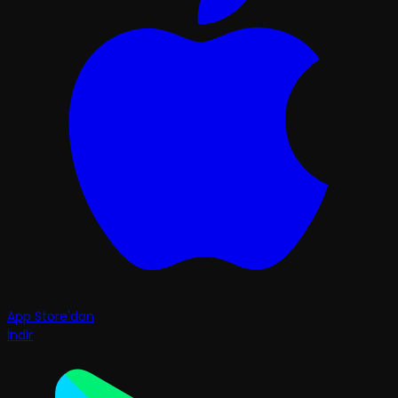
App Store'dan
İndir