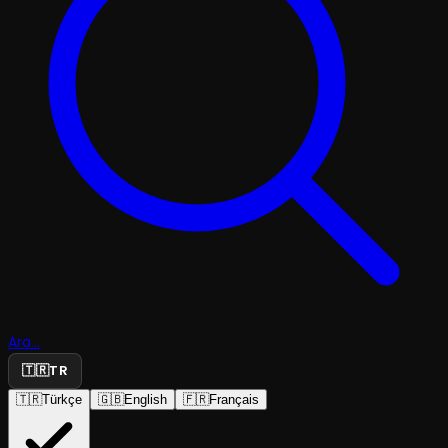
Ara...
🇹🇷
TR
🇹🇷
Türkçe
🇬🇧
English
🇫🇷
Français