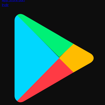
App Store'dan
İndir