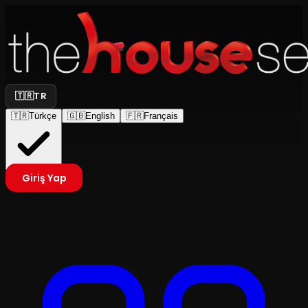
🇹🇷
TR
🇹🇷
Türkçe
🇬🇧
English
🇫🇷
Français
Giriş Yap