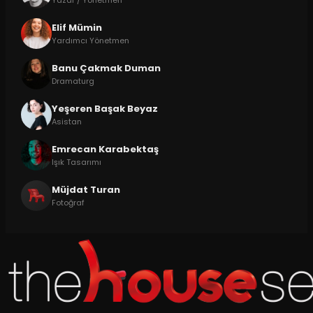
Elif Mümin
Yardımcı Yönetmen
Banu Çakmak Duman
Dramaturg
Yeşeren Başak Beyaz
Asistan
Emrecan Karabektaş
Işık Tasarımı
Müjdat Turan
Fotoğraf