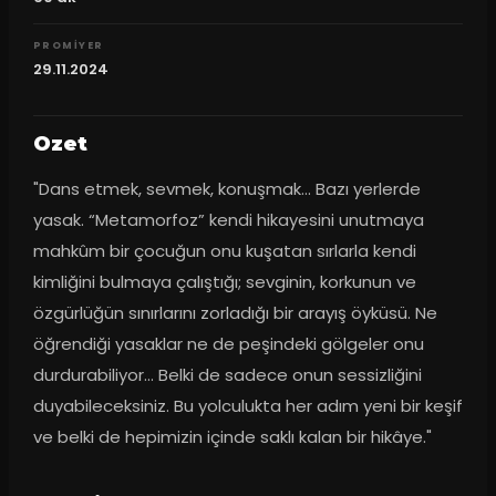
PROMIYER
29.11.2024
Ozet
"Dans etmek, sevmek, konuşmak… Bazı yerlerde 
yasak. “Metamorfoz” kendi hikayesini unutmaya 
mahkûm bir çocuğun onu kuşatan sırlarla kendi 
kimliğini bulmaya çalıştığı; sevginin, korkunun ve 
özgürlüğün sınırlarını zorladığı bir arayış öyküsü. Ne 
öğrendiği yasaklar ne de peşindeki gölgeler onu 
durdurabiliyor… Belki de sadece onun sessizliğini 
duyabileceksiniz. Bu yolculukta her adım yeni bir keşif 
ve belki de hepimizin içinde saklı kalan bir hikâye."