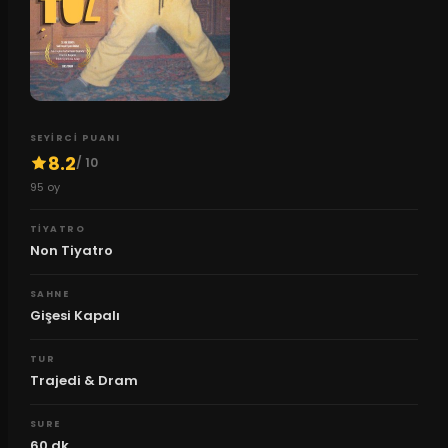
SEYIRCI PUANI
8.2
/ 10
95
oy
TIYATRO
Non Tiyatro
SAHNE
Gişesi Kapalı
TUR
Trajedi & Dram
SURE
60
dk