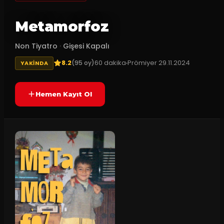
Metamorfoz
Non Tiyatro
·
Gişesi Kapalı
8.2
60
dakika
Prömiyer
29.11.2024
(
95
oy)
YAKINDA
Hemen Kayıt Ol