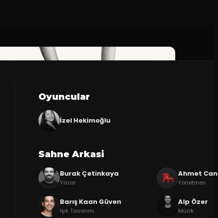
Oyuncular
İzel Hekimoğlu
Sahne Arkasi
Burak Çetinkaya
Ahmet Can
Yazar
Yönetmen
Barış Kaan Güven
Alp Özer
Işık Tasarımı
Müzik