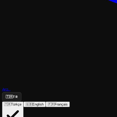
Ara...
Meryem
🇹🇷
TR
🇹🇷
Türkçe
🇬🇧
English
🇫🇷
Français
Animus Tiyatro - Short Fest
·
Pax Sahne