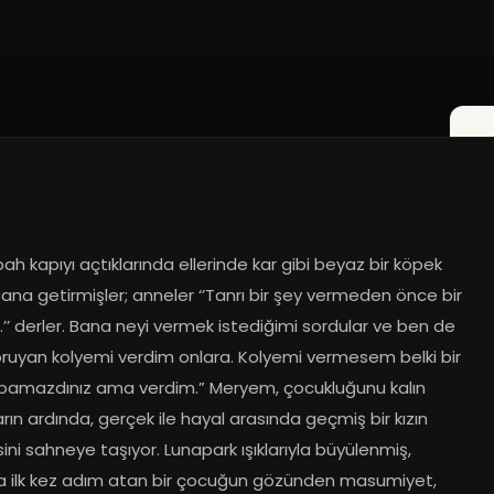
bah kapıyı açtıklarında ellerinde kar gibi beyaz bir köpek 
Bana getirmişler; anneler ‘’Tanrı bir şey vermeden önce bir 
r.’’ derler. Bana neyi vermek istediğimi sordular ve ben de 
oruyan kolyemi verdim onlara. Kolyemi vermesem belki bir 
pamazdınız ama verdim.” Meryem, çocukluğunu kalın 
rın ardında, gerçek ile hayal arasında geçmiş bir kızın 
ini sahneye taşıyor. Lunapark ışıklarıyla büyülenmiş, 
ya ilk kez adım atan bir çocuğun gözünden masumiyet, 