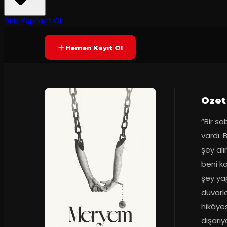
Prömiyer
23.08.2025
Yetersiz oy
YAKINDA
Giriş Yap
Kayıt Ol
Hemen Kayıt Ol
Ozet
“Bir sa
vardı. 
şey alı
beni k
şey ya
duvarla
hikâyes
dışarı