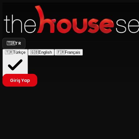
🇹🇷
TR
🇹🇷
Türkçe
🇬🇧
English
🇫🇷
Français
Giriş Yap