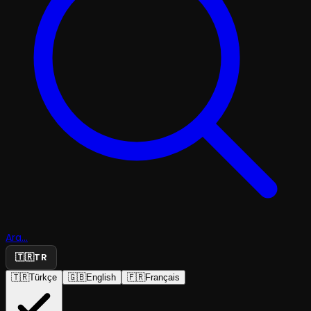
Ara...
🇹🇷
TR
🇹🇷
Türkçe
🇬🇧
English
🇫🇷
Français