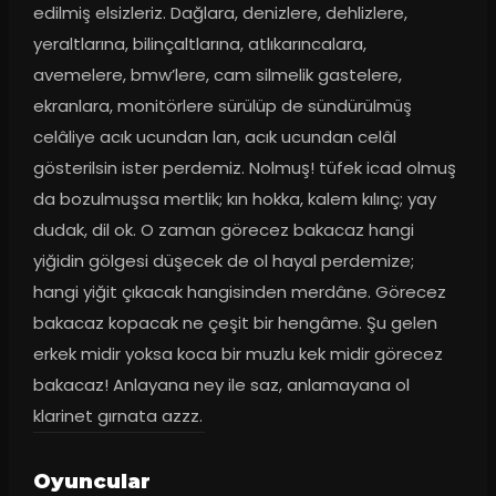
edilmiş elsizleriz. Dağlara, denizlere, dehlizlere, 
yeraltlarına, bilinçaltlarına, atlıkarıncalara, 
avemelere, bmw’lere, cam silmelik gastelere, 
ekranlara, monitörlere sürülüp de sündürülmüş 
celâliye acık ucundan lan, acık ucundan celâl 
gösterilsin ister perdemiz. Nolmuş! tüfek icad olmuş 
da bozulmuşsa mertlik; kın hokka, kalem kılınç; yay 
dudak, dil ok. O zaman görecez bakacaz hangi 
yiğidin gölgesi düşecek de ol hayal perdemize; 
hangi yiğit çıkacak hangisinden merdâne. Görecez 
bakacaz kopacak ne çeşit bir hengâme. Şu gelen 
erkek midir yoksa koca bir muzlu kek midir görecez 
bakacaz! Anlayana ney ile saz, anlamayana ol 
klarinet gırnata azzz.
Oyuncular