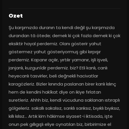
Ozet
Şu karşımızda duranın ta kendi değil şu karşımızda 
durandan tâ ötede; demek ki çok fazla demek ki çok 
eksiktir hayal perdemiz. Olanı gösterir yahut 
göstermez yahut gösteriyormuş gibi kırpışır 
perdemiz. Kapanır açılır, yırtılır yamanır, işli işveli, 
janjanlı, kuzgunîdir perdemiz. biz? Etli kanlı, canlı 
heyecanlı tasvirler, beli değnekli hacivatlar 
karagözleriz. Bizler kınında paslanan birer kanlı kılınç 
hem de kendini hakîkat diye on ikiye fırlatan 
suretleriz. Ahhh biz, kendi vücuduna saklanan ıstıraplı 
gölgeleriz. sakallı sakalsız, sarıklı sarıksız, bıyıklı bıyıksız, 
kıllı kılsız… Artık kim hâkimse siyaset-i iktisada, işte 
onun pek gıllıgışlı eliye oynatılan biz, birbirimize el 