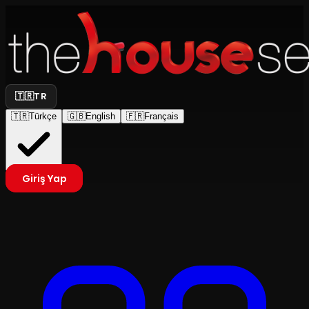
🇹🇷
TR
🇹🇷
Türkçe
🇬🇧
English
🇫🇷
Français
Giriş Yap