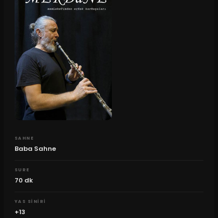
SAHNE
Baba Sahne
SURE
70
dk
YAS SINIRI
+13