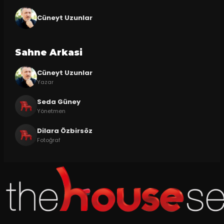
Cüneyt Uzunlar
Sahne Arkasi
Cüneyt Uzunlar
Yazar
Seda Güney
Yönetmen
Dilara Özbirsöz
Fotoğraf