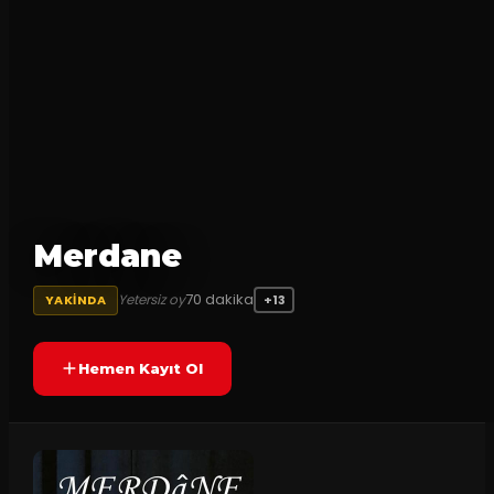
Merdane
70
dakika
Yetersiz oy
YAKINDA
+13
Hemen Kayıt Ol