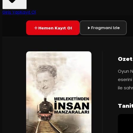
4.8
90
dakika
Prömiyer
03.10.2
(
21
oy)
YAKINDA
+9
Giriş Yap
Kayıt Ol
Fragmani Izle
Hemen Kayıt Ol
Ozet
Oyun N
eserini
ile sah
Tani