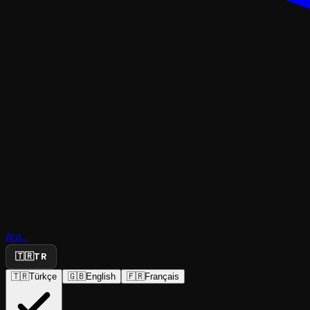
TRAJEDI & DRAM
Memleket
İnsan
Ara...
Manzaralar
🇹🇷
TR
🇹🇷
Türkçe
🇬🇧
English
🇫🇷
Français
Eskişehir B.B. Şehir Tiyatroları
·
Haller Gençlik ...