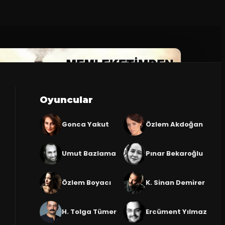
Oyuncular
Gonca Yakut
Özlem Akdoğan
Umut Bazlama
Pınar Bekaroğlu
Özlem Boyacı
K. Sinan Demirer
H. Tolga Tümer
Ercüment Yılmaz