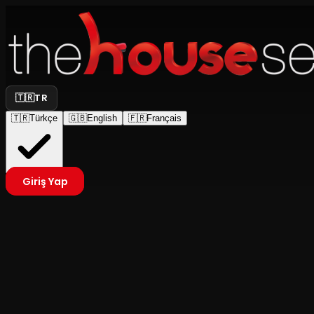
🇹🇷
TR
🇹🇷
Türkçe
🇬🇧
English
🇫🇷
Français
Giriş Yap