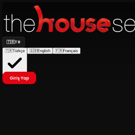
🇹🇷
TR
🇹🇷
Türkçe
🇬🇧
English
🇫🇷
Français
Giriş Yap