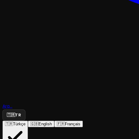
GÖSTERI
Memleket
Ara...
Kumaşı
🇹🇷
TR
🇹🇷
Türkçe
🇬🇧
English
🇫🇷
Français
Tiyatro Huy
·
Kartal Sanat Ti...