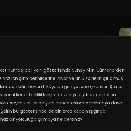
25
et Kumaşı adlı yeni gösterisinde Sunay Akın, Sümerlerden 
yazılan şiirin derinliklerine iniyor ve ünlü şairlerin şiir olmuş 
rından bilinmeyen hikâyeleri gün yüzüne çıkarıyor. Şairleri 
yelerini kendi tanıklıklarıyla da zenginleştirerek anlatan 
kın, seyircisini tarihe şiirin penceresinden bakmaya davet 
 Şairin bu gösterisinde de binlerce kitabın ışığında 
maz bir yolculuğa çıkmaya ne dersiniz?