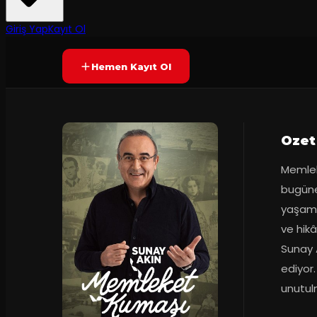
90
dakika
Prömiyer
20.04.20
Yetersiz oy
YAKINDA
+13
Giriş Yap
Kayıt Ol
Hemen Kayıt Ol
Ozet
Memlek
bugüne 
yaşamla
ve hikâ
Sunay A
ediyor.
unutul