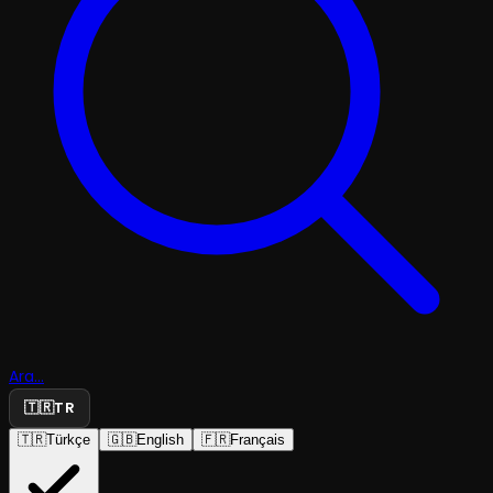
Ara...
🇹🇷
TR
🇹🇷
Türkçe
🇬🇧
English
🇫🇷
Français