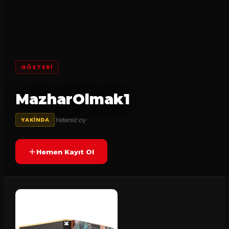
GÖSTERI
MazharOlmak1
Yetersiz oy
YAKINDA
Hemen Kayıt Ol