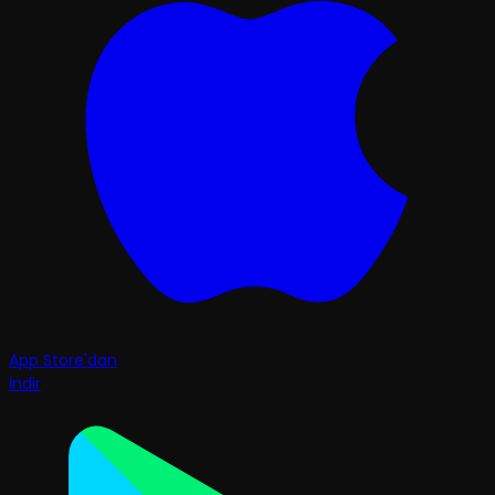
App Store'dan
İndir