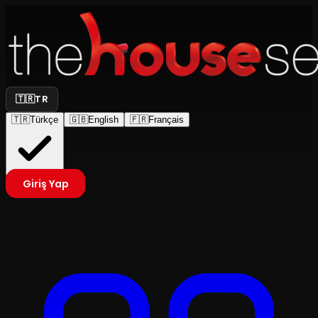
🇹🇷
TR
🇹🇷
Türkçe
🇬🇧
English
🇫🇷
Français
Giriş Yap