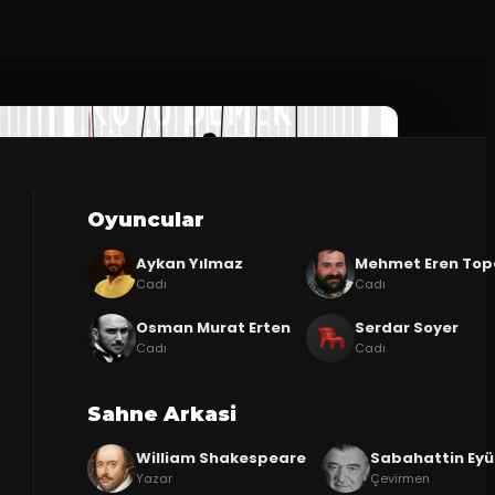
Oyuncular
Aykan Yılmaz
Mehmet Eren To
Cadı
Cadı
Osman Murat Erten
Serdar Soyer
Cadı
Cadı
Sahne Arkasi
William Shakespeare
Sabahattin Ey
Yazar
Çevirmen