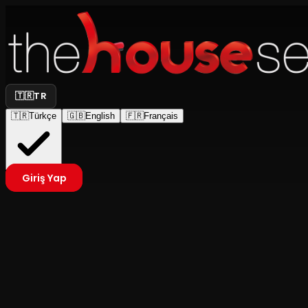
🇹🇷
TR
🇹🇷
Türkçe
🇬🇧
English
🇫🇷
Français
Giriş Yap