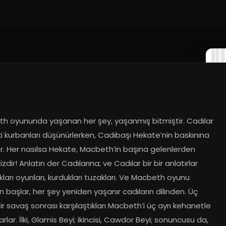
h oyununda yaşanan her şey, yaşanmış bitmiştir. Cadılar 
i kurbanları düşünürlerken, Cadıbaşı Hekate’nin baskınına 
r. Her nasılsa Hekate, Macbeth’in başına gelenlerden 
zdir! Anlatın der Cadılarına; ve Cadılar bir bir anlatırlar 
ları oyunları, kurdukları tuzakları. Ve Macbeth oyunu 
 başlar, her şey yeniden yaşanır cadıların dilinden. Üç 
ir savaş sonrası karşılaştıkları Macbeth’i üç ayrı kehanetle 
rlar. İlki, Glamis Beyi; ikincisi, Cawdor Beyi; sonuncusu da, 