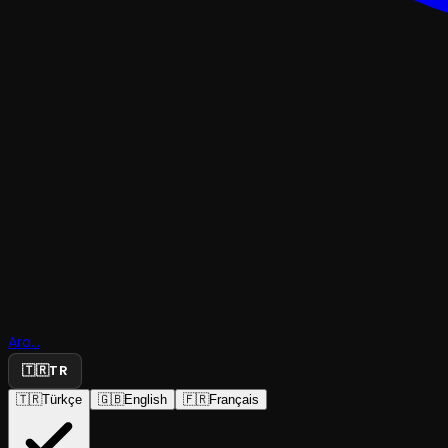
TRAJEDI & DRAM
Ara...
Maskbeth
🇹🇷
TR
🇹🇷
Türkçe
🇬🇧
English
🇫🇷
Français
Bursa Büyükşehir Belediyesi Şehir Tiyatrosu
·
Tayya