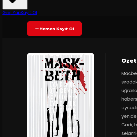
60
dakika
Prömiyer
23.10.2015
Yetersiz oy
YAKINDA
Giriş Yap
Kayıt Ol
Hemen Kayıt Ol
Ozet
Macbet
sıradak
uğrarla
habersi
oynadık
yeniden
Cadı, b
selamla