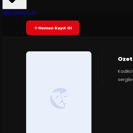
Yetersiz oy
YAKINDA
Giriş Yap
Kayıt Ol
Hemen Kayıt Ol
Ozet
Kadıkö
sergile