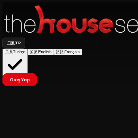
🇹🇷
TR
🇹🇷
Türkçe
🇬🇧
English
🇫🇷
Français
Giriş Yap