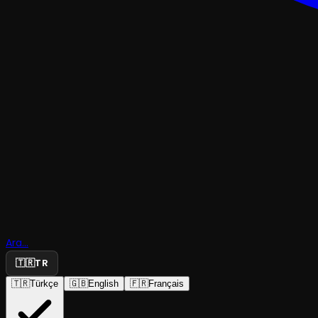
TRAJEDI & DRAM
Ara...
🇹🇷
TR
Masallar
🇹🇷
Türkçe
🇬🇧
English
🇫🇷
Français