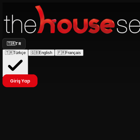
🇹🇷
TR
🇹🇷
Türkçe
🇬🇧
English
🇫🇷
Français
Giriş Yap