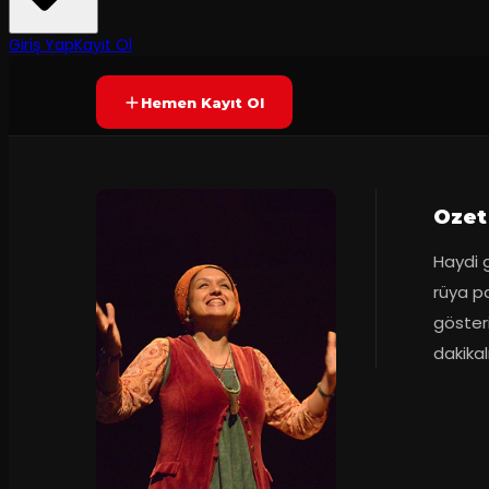
90
dakika
Prömiyer
28.01.202
Yetersiz oy
YAKINDA
+8
Giriş Yap
Kayıt Ol
Hemen Kayıt Ol
Ozet
Haydi g
rüya p
gösteri
dakikalı