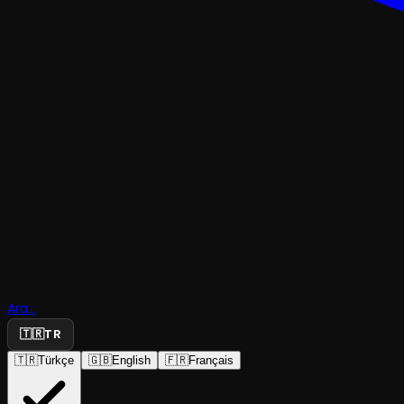
OKUMA & ANLATI
Masal Gece
Ara...
Umut Olsu
🇹🇷
TR
🇹🇷
Türkçe
🇬🇧
English
🇫🇷
Français
Judith Liberman ve Taner Baba
·
Kumbaracı50