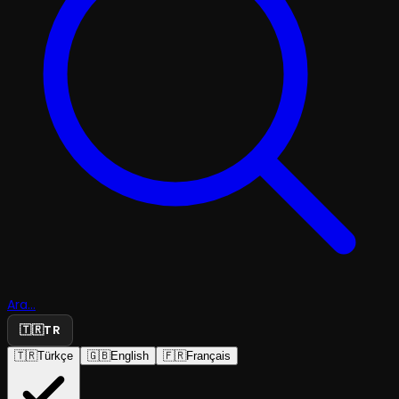
Ara...
🇹🇷
TR
🇹🇷
Türkçe
🇬🇧
English
🇫🇷
Français