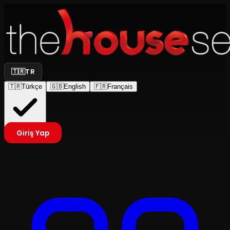
🇹🇷
TR
🇹🇷
Türkçe
🇬🇧
English
🇫🇷
Français
Giriş Yap