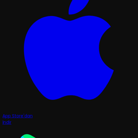
App Store'dan
İndir