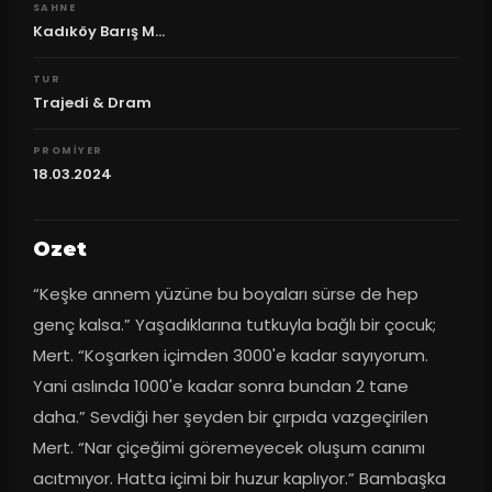
SAHNE
Kadıköy Barış M...
TUR
Trajedi & Dram
PROMIYER
18.03.2024
Ozet
“Keşke annem yüzüne bu boyaları sürse de hep 
genç kalsa.” Yaşadıklarına tutkuyla bağlı bir çocuk; 
Mert. “Koşarken içimden 3000'e kadar sayıyorum. 
Yani aslında 1000'e kadar sonra bundan 2 tane 
daha.” Sevdiği her şeyden bir çırpıda vazgeçirilen 
Mert. “Nar çiçeğimi göremeyecek oluşum canımı 
acıtmıyor. Hatta içimi bir huzur kaplıyor.” Bambaşka 