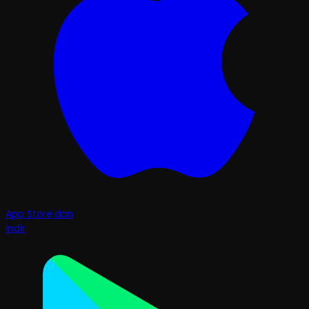
App Store'dan
İndir