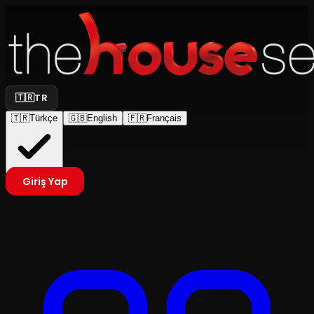
🇹🇷
TR
🇹🇷
Türkçe
🇬🇧
English
🇫🇷
Français
Giriş Yap