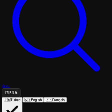
Ara...
🇹🇷
TR
🇹🇷
Türkçe
🇬🇧
English
🇫🇷
Français