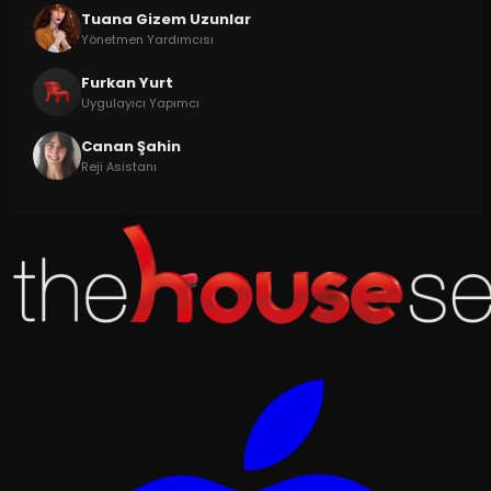
Tuana Gizem Uzunlar
Yönetmen Yardımcısı
Furkan Yurt
Uygulayıcı Yapımcı
Canan Şahin
Reji Asistanı