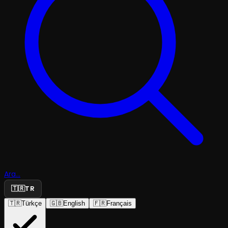
Ara...
🇹🇷
TR
🇹🇷
Türkçe
🇬🇧
English
🇫🇷
Français