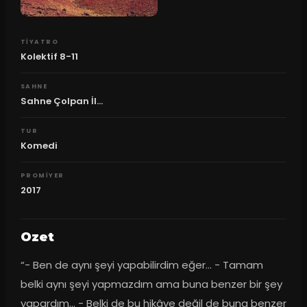
TIYATRO
Kolektif 8-11
SAHNE
Sahne Çolpan İl...
TUR
Komedi
PROMIYER
2017
Ozet
“- Ben de aynı şeyi yapabilirdim eğer… - Tamam 
belki aynı şeyi yapmazdım ama buna benzer bir şey 
yapardım… - Belki de bu hikâye değil de buna benzer 