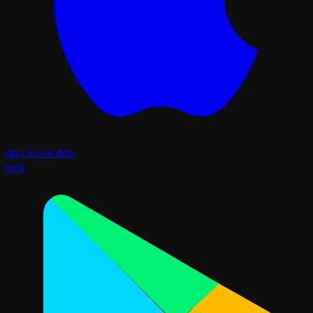
App Store'dan
İndir