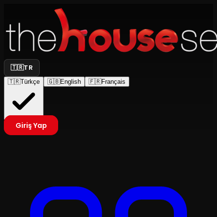
🇹🇷
TR
🇹🇷
Türkçe
🇬🇧
English
🇫🇷
Français
Giriş Yap