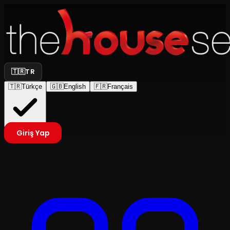
🇹🇷
TR
🇹🇷
Türkçe
🇬🇧
English
🇫🇷
Français
Giriş Yap