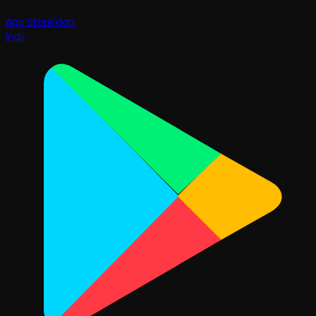
App Store'dan
İndir