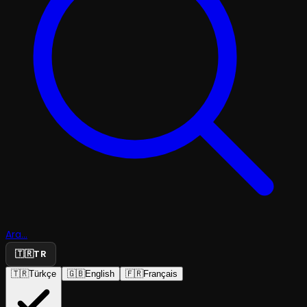
Ara...
🇹🇷
TR
🇹🇷
Türkçe
🇬🇧
English
🇫🇷
Français