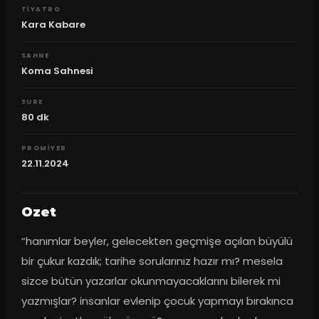
TIYATRO
Kara Kabare
SAHNE
Koma Sahnesi
SURE
80
dk
PROMIYER
22.11.2024
Ozet
“hanımlar beyler, gelecekten geçmişe açılan büyülü 
bir çukur kazdık; tarihe sorularınız hazır mı? mesela 
sizce bütün yazarlar okunmayacaklarını bilerek mi 
yazmışlar? insanlar evlenip çocuk yapmayı bırakınca 