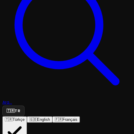
Ara...
🇹🇷
TR
🇹🇷
Türkçe
🇬🇧
English
🇫🇷
Français