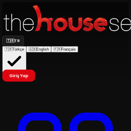
🇹🇷
TR
🇹🇷
Türkçe
🇬🇧
English
🇫🇷
Français
Giriş Yap