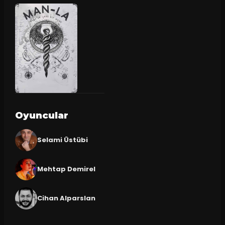
Oyuncular
Selami Üstübi
Mehtap Demirel
Cihan Alparslan