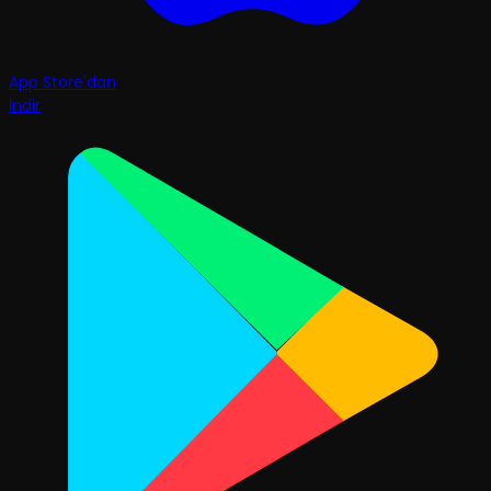
App Store'dan
İndir