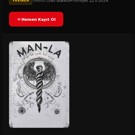
80
dakika
Prömiyer
22.11.2024
Yetersiz oy
YAKINDA
Hemen Kayıt Ol