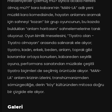
medeniyetler çökmüş mü? ayrıca acaba herkes 
ölmüş mü?!” kara kabare’nin “MAN-LA” adlı yeni 
müzikli kara komedisinde, hayatın anlamını aramak 
için sahneyi “kazan” bir grup oyuncunun, bu kazıda 
buldukları “anlam haritasını” sahnelemelerine tanık 
oluyoruz. Oyun kimlik meselesini, “Tiyatro olan - 
Tiyatro olmayan” arasında salınarak ele alıyor; 
tiyatro, kadın, erkek, beden, anlam, toprak gibi 
kavramlar ortaya konurken, kabareden seyirlik 
oyuna, performans sanatından müzikale çeşitli 
tiyatro biçimleri de seçilmiş örüntüde akıyor. “MAN-
LA” anlam krizinin izlerini, transhümanizmden 
sömürgeciliğe, derin “köy” kültüründen mitosa doğru 
bir çizgide ele alıyor.
Galeri