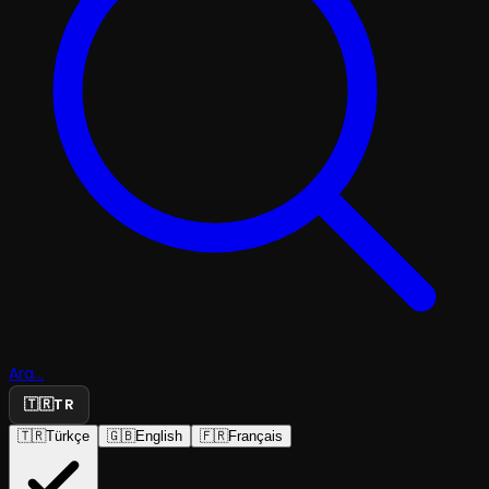
Ara...
🇹🇷
TR
🇹🇷
Türkçe
🇬🇧
English
🇫🇷
Français