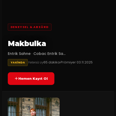
DENEYSEL & ABSÜRD
Makbulka
Entrik Sahne
·
Cobac Entrik Sa...
65
dakika
Prömiyer
03.11.2025
Yetersiz oy
YAKINDA
Hemen Kayıt Ol