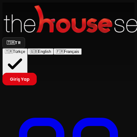
🇹🇷
TR
🇹🇷
Türkçe
🇬🇧
English
🇫🇷
Français
Giriş Yap