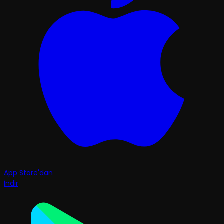
App Store'dan
İndir