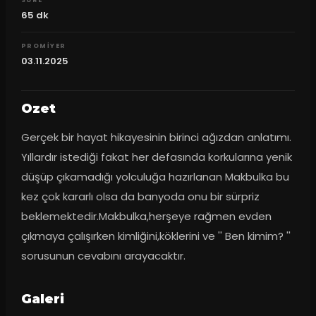
65
dk
PROMIYER
03.11.2025
Ozet
Gerçek bir hayat hikayesinin birinci ağızdan anlatımı. 
Yıllardır istediği fakat her defasında korkularına yenik 
düşüp çıkamadığı yolculuğa hazırlanan Makbulka bu 
kez çok kararlı olsa da banyoda onu bir sürpriz 
beklemektedir.Makbulka,herşeye rağmen evden 
çıkmaya çalışırken kimliğini,köklerini ve '' Ben kimim? '' 
sorusunun cevabını arayacaktır.
Galeri