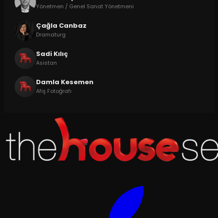
Yönetmen / Genel Sanat Yönetmeni
Çağla Canbaz
Dramaturg
Sadi Kılıç
Asistan
Damla Kesemen
Afiş Fotoğrafı