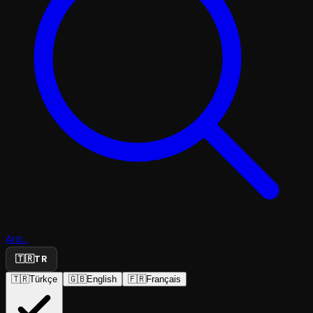
Ara...
🇹🇷
TR
🇹🇷
Türkçe
🇬🇧
English
🇫🇷
Français