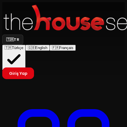
🇹🇷
TR
🇹🇷
Türkçe
🇬🇧
English
🇫🇷
Français
Giriş Yap