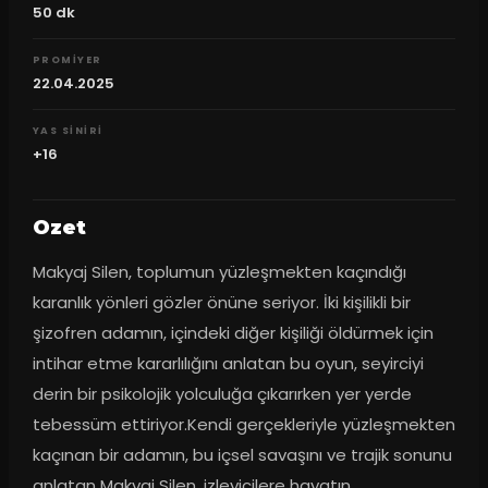
50
dk
PROMIYER
22.04.2025
YAS SINIRI
+16
Ozet
Makyaj Silen, toplumun yüzleşmekten kaçındığı 
karanlık yönleri gözler önüne seriyor. İki kişilikli bir 
şizofren adamın, içindeki diğer kişiliği öldürmek için 
intihar etme kararlılığını anlatan bu oyun, seyirciyi 
derin bir psikolojik yolculuğa çıkarırken yer yerde 
tebessüm ettiriyor.Kendi gerçekleriyle yüzleşmekten 
kaçınan bir adamın, bu içsel savaşını ve trajik sonunu 
anlatan Makyaj Silen, izleyicilere hayatın 