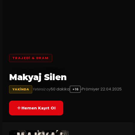
TRAJEDI & DRAM
Makyaj Silen
50
dakika
Prömiyer
22.04.2025
Yetersiz oy
YAKINDA
+16
Hemen Kayıt Ol