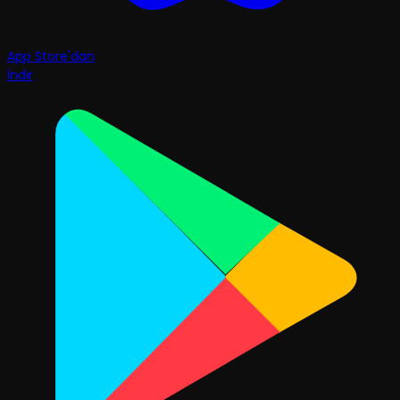
App Store'dan
İndir