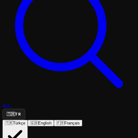
Ara...
🇹🇷
TR
🇹🇷
Türkçe
🇬🇧
English
🇫🇷
Français