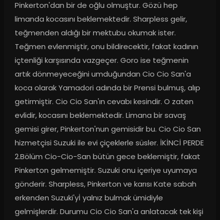
Pinkerton'dan bir de oğlu olmuştur. Gözü hep 
limanda kocasını beklemektedir. Sharpless gelir, 
teğmenden aldığı bir mektubu okumak ister. 
Teğmen evlenmiştir, onu bildirecektir, fakat kadının 
içtenliği karşısında vazgeçer. Goro ise teğmenin 
artık dönmeyeceğini umduğundan Cio Cio San'a 
koca olarak Yamadori adında bir Prensi bulmuş, alıp 
getirmiştir. Cio Cio San'ın cevabı kesindir. O zaten 
evlidir, kocasını beklemektedir. Limana bir savaş 
gemisi girer, Pinkerton'nun gemisidir bu. Cio Cio San 
hizmetçisi Suzuki ile evi çiçeklerle süsler. İKİNCİ PERDE 
2.Bölüm Cio-Cio-San bütün gece beklemiştir, fakat 
Pinkerton gelmemiştir. Suzuki onu içeriye uyumaya 
gönderir. Sharpless, Pinkerton ve karısı Kate sabah 
erkenden Suzuki'yİ yalnız bulmak ümidiyle 
gelmişlerdir. Durumu Cio Cio San'a anlatacak tek kişi 