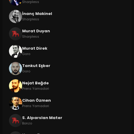
Sharpless
İnanç Makinel
Sharpless
Murat Duyan
Sharpless
Murat Direk
Goro
Tankut Eşber
Goro
Nejat Beğde
Prens Yamadori
Cihan Özmen
Prens Yamadori
S. Alparslan Mater
Bonzo