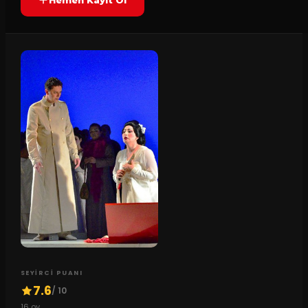
SEYIRCI PUANI
7.6
/ 10
16
oy