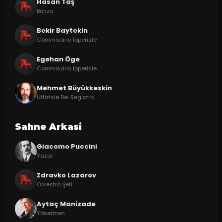
Hasan Taş
Bonzo
Bekir Baytekin
Commisario Ipperisle
Egehan Öge
Commisario Ipperisle
Mehmet Büyükkeskin
Uffizisle Del Registro
Sahne Arkasi
Giacomo Puccini
Yazar
Zdravko Lazarov
Orkestra Şefi
Aytaç Manizade
Yönetmen