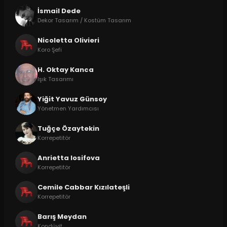
İsmail Dede
Dekor Tasarım / Kostüm Tasarım
Nicoletta Olivieri
Koro Şefi
H. Oktay Kanca
Işık Tasarımı
Yiğit Yavuz Günsoy
Yönetmen Yardımcısı
Tuğçe Özaytekin
Korrepetitör
Anrietta Iosifova
Korrepetitör
Cemile Cabbar Kızılateşli
Korrepetitör
Barış Meydan
Kondüvit