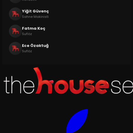
Yiğit Güvenç
Sahne Makinisti
Fatma Koç
Suflöz
Ece Özaktuğ
Suflöz