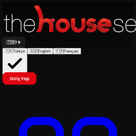
🇹🇷
TR
🇹🇷
Türkçe
🇬🇧
English
🇫🇷
Français
Giriş Yap