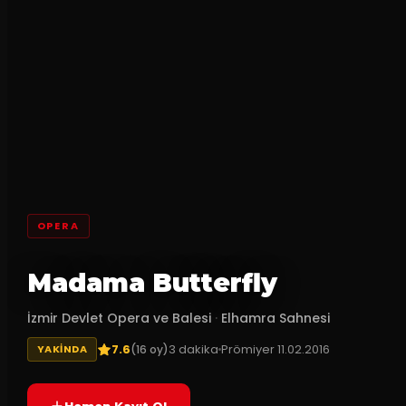
OPERA
Madama Butterfly
İzmir Devlet Opera ve Balesi
·
Elhamra Sahnesi
7.6
3
dakika
Prömiyer
11.02.2016
(
16
oy)
YAKINDA
Hemen Kayıt Ol