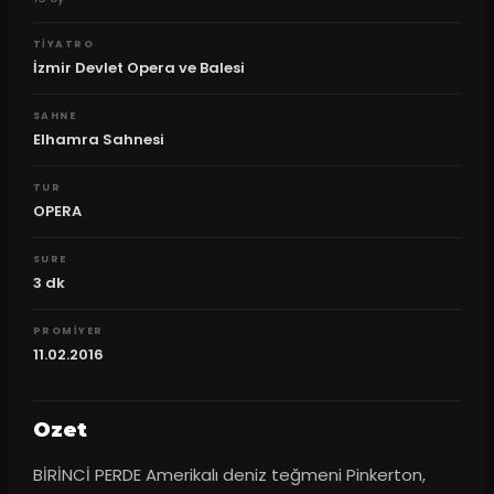
TIYATRO
İzmir Devlet Opera ve Balesi
SAHNE
Elhamra Sahnesi
TUR
OPERA
SURE
3
dk
PROMIYER
11.02.2016
Ozet
BİRİNCİ PERDE Amerikalı deniz teğmeni Pinkerton, 