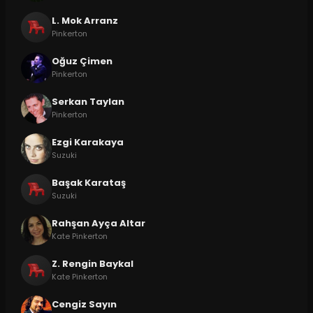
L. Mok Arranz
Pinkerton
Oğuz Çimen
Pinkerton
Serkan Taylan
Pinkerton
Ezgi Karakaya
Suzuki
Başak Karataş
Suzuki
Rahşan Ayça Altar
Kate Pinkerton
Z. Rengin Baykal
Kate Pinkerton
Cengiz Sayın