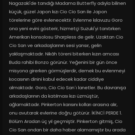
Nagazaki'de tanıdığı Madama Butterfly adıyla bilinen 
küçük, güzel Japon kızı Cio Cio San ile Japon 
törelerine göre evlenecektir. Evlenme kılavuzu Goro 
ona yeni evini gösterir, hizmetçi Suzuki'yi tanıtırken 
Amerikan konsolosu Sharpless de gelir. Uzaktan Cio 
Cio San ve arkadaşlarının sesi yansır, gelin 
yaklaşmaktadır. Nikâh töreni biterken kızın amcası 
Buda rahibi Bonzo görünür. Yeğenini bir gün önce 
misyona girerken görmüşlerdir, demek bu evlenmeyi 
kocasının dinini kabul edecek kadar ciddiye 
almaktadır. Goro, Cio Cio San´ı lanetler. Bu davranışa 
arkadaşlarının da katılması kızı üzmüştür, 
ağlamaktadır. Pinkerton karısını kolları arasına alır, 
onu avutarak evlerine doğru götürür. İKİNCİ PERDE 1. 
Bölüm Aradan üç yıl geçmiştir. Pinkerton gitmiş, Cio 
Cio San ondan bir daha haber alamamıştır bu arada 