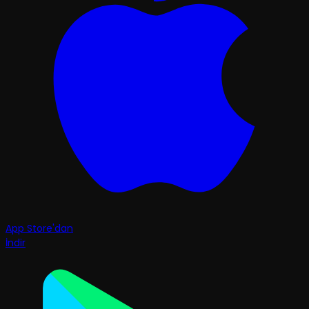
App Store'dan
İndir