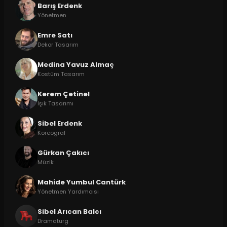
Barış Erdenk
Yönetmen
Emre Satı
Dekor Tasarım
Medina Yavuz Almaç
Kostüm Tasarım
Kerem Çetinel
Işık Tasarımı
Sibel Erdenk
Koreograf
Gürkan Çakıcı
Müzik
Mahide Yumbul Cantürk
Yönetmen Yardımcısı
Sibel Arıcan Balcı
Dramaturg