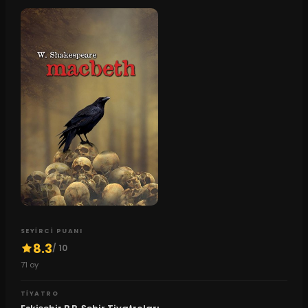
SEYIRCI PUANI
8.3
/ 10
71
oy
TIYATRO