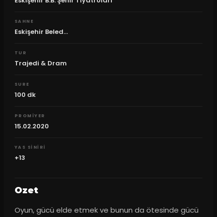
Eskişehir B.B. Şehir Tiyatroları
SAHNE
Eskişehir Beled...
TUR
Trajedi & Dram
SURE
100
dk
PROMIYER
15.02.2020
YAS SINIRI
+13
Ozet
Oyun, gücü elde etmek ve bunun da ötesinde gücü 