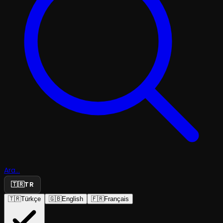
Ara...
🇹🇷
TR
🇹🇷
Türkçe
🇬🇧
English
🇫🇷
Français