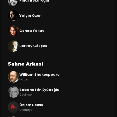
Pınar Bekaroğlu
Yalçın Özen
Gonca Yakut
Berkay Gökçek
Sahne Arkasi
William Shakespeare
Yazar
Sabahattin Eyüboğlu
Çevirmen
Özlem Belkıs
Uyarlayan