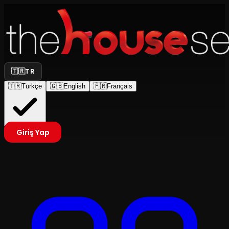
🇹🇷
TR
🇹🇷
Türkçe
🇬🇧
English
🇫🇷
Français
Giriş Yap