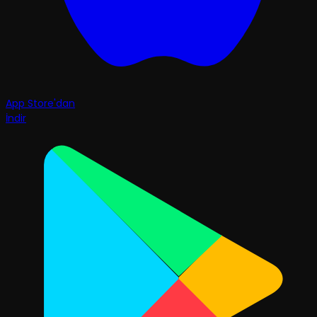
App Store'dan
İndir