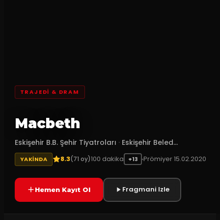
TRAJEDI & DRAM
Macbeth
Eskişehir B.B. Şehir Tiyatroları
·
Eskişehir Beled...
8.3
100
dakika
Prömiyer
15.02.2020
(
71
oy)
YAKINDA
+13
Fragmani Izle
Hemen Kayıt Ol