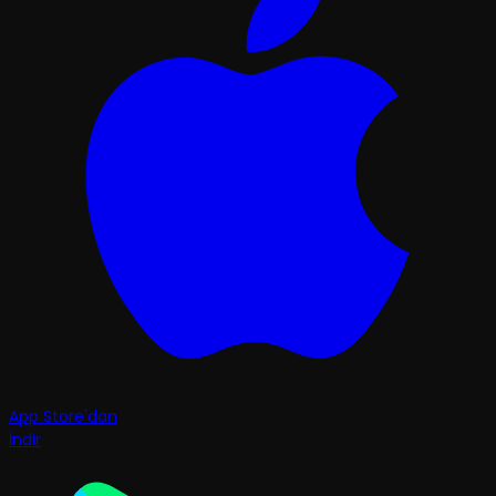
App Store'dan
İndir