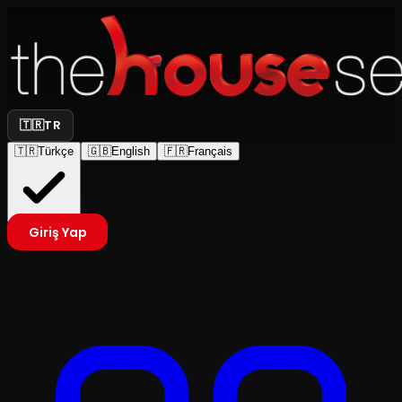
🇹🇷
TR
🇹🇷
Türkçe
🇬🇧
English
🇫🇷
Français
Giriş Yap