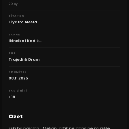
20
oy
TIYATRO
Tiyatro Alesta
SAHNE
ikincikat Kadık...
TUR
Trajedi & Dram
PROMIYER
08.11.2025
YAS SINIRI
+18
Ozet
Eski bir pavyon… Mekân, artık ne dans ne müzikle 