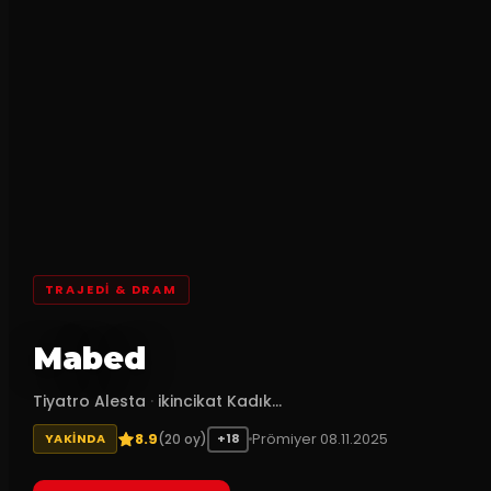
TRAJEDI & DRAM
Mabed
Tiyatro Alesta
·
ikincikat Kadık...
8.9
Prömiyer
08.11.2025
(
20
oy)
YAKINDA
+18