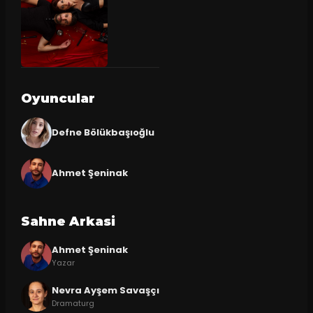
Oyuncular
Defne Bölükbaşıoğlu
Ahmet Şeninak
Sahne Arkasi
Ahmet Şeninak
Yazar
Nevra Ayşem Savaşçı
Dramaturg