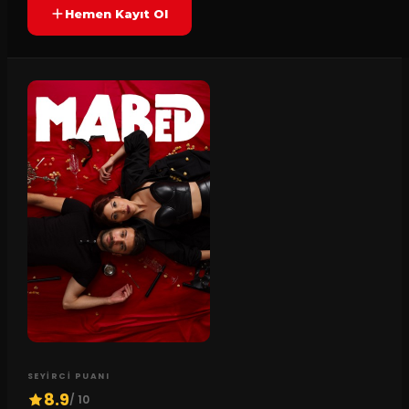
Hemen Kayıt Ol
SEYIRCI PUANI
8.9
/ 10