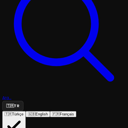
Ara...
🇹🇷
TR
🇹🇷
Türkçe
🇬🇧
English
🇫🇷
Français