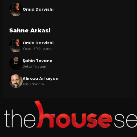
Omid Darvishi
Sahne Arkasi
Omid Darvishi
Yazar / Yönetmen
Şahin Tevana
Dekor Tasarım
Alireza Arfaiyan
Afiş Tasarım