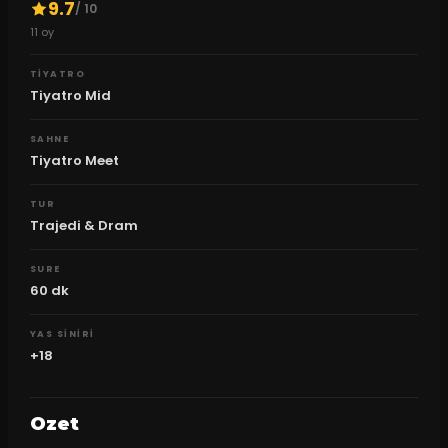
9.7
/ 10
11
oy
TIYATRO
Tiyatro Mid
SAHNE
Tiyatro Meet
TUR
Trajedi & Dram
SURE
60
dk
YAS SINIRI
+18
Ozet