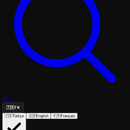
Ara...
🇹🇷
TR
🇹🇷
Türkçe
🇬🇧
English
🇫🇷
Français