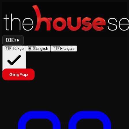
🇹🇷
TR
🇹🇷
Türkçe
🇬🇧
English
🇫🇷
Français
Giriş Yap