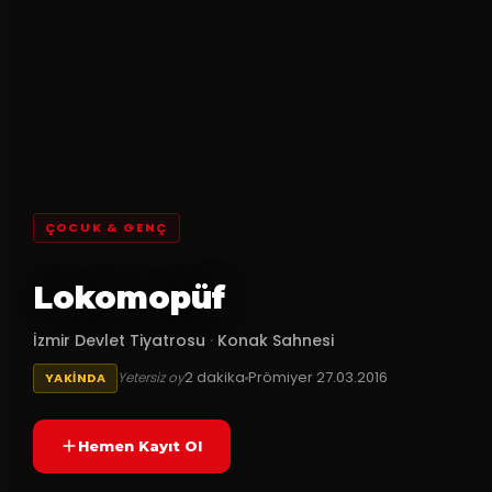
ÇOCUK & GENÇ
Lokomopüf
İzmir Devlet Tiyatrosu
·
Konak Sahnesi
2
dakika
Prömiyer
27.03.2016
Yetersiz oy
YAKINDA
Hemen Kayıt Ol