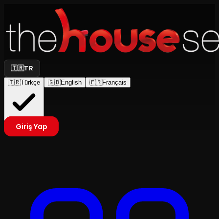
🇹🇷
TR
🇹🇷
Türkçe
🇬🇧
English
🇫🇷
Français
Giriş Yap