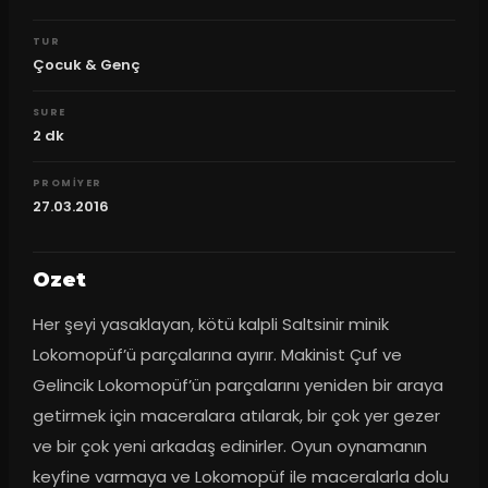
TUR
Çocuk & Genç
SURE
2
dk
PROMIYER
27.03.2016
Ozet
Her şeyi yasaklayan, kötü kalpli Saltsinir minik 
Lokomopüf’ü parçalarına ayırır. Makinist Çuf ve 
Gelincik Lokomopüf’ün parçalarını yeniden bir araya 
getirmek için maceralara atılarak, bir çok yer gezer 
ve bir çok yeni arkadaş edinirler. Oyun oynamanın 
keyfine varmaya ve Lokomopüf ile maceralarla dolu 