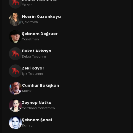
Yazar
Nesrin Kazankaya
Çevirmen
Şebnem Doğruer
Yönetmen
Buket Akkaya
Dekor Tasarım
Zeki Kayar
Işık Tasarımı
Cumhur Bakışkan
Müzik
Zeynep Nutku
Yardımcı Yönetmen
Şebnem Şenel
Dansçı