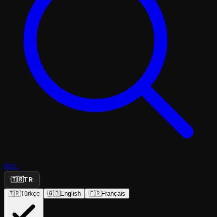
Ara...
🇹🇷
TR
🇹🇷
Türkçe
🇬🇧
English
🇫🇷
Français