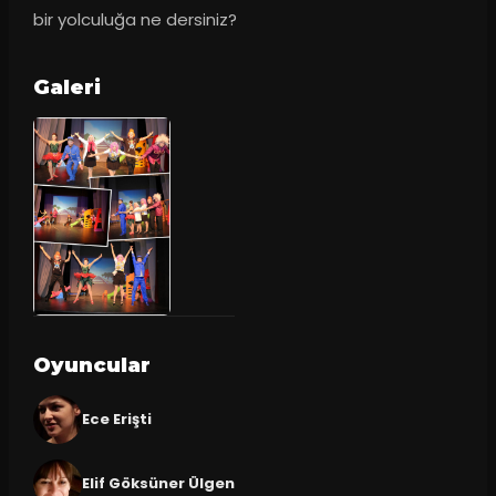
bir yolculuğa ne dersiniz?
Galeri
Oyuncular
Ece Erişti
Elif Göksüner Ülgen