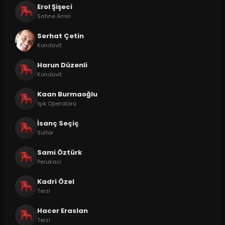
Erol Şişeci
Sahne Amiri
Serhat Çetin
Kondüvit
Harun Düzenli
Kondüvit
Kaan Burmaoğlu
Işık Operatörü
İsanç Seçiç
Suflör
Sami Öztürk
Perukacı
Kadri Özel
Terzi
Hacer Eraslan
Terzi