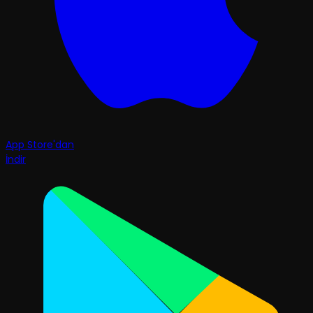
App Store'dan
İndir