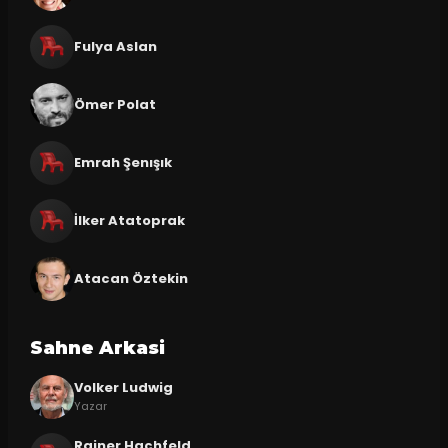
Fulya Aslan
Ömer Polat
Emrah Şenışık
İlker Atatoprak
Atacan Öztekin
Sahne Arkasi
Volker Ludwig
Yazar
Rainer Hachfeld