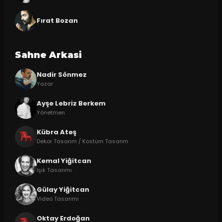
Fırat Bozan
Sahne Arkasi
Nadir Sönmez
Yazar
Ayşe Lebriz Berkem
Yönetmen
Kübra Ateş
Dekor Tasarım / Kostüm Tasarım
Kemal Yiğitcan
Işık Tasarımı
Gülay Yiğitcan
Video Tasarımı
Oktay Erdoğan