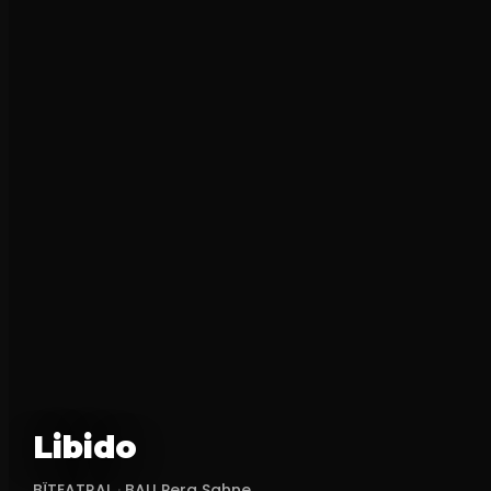
Libido
BÏTEATRAL
·
BAU Pera Sahne