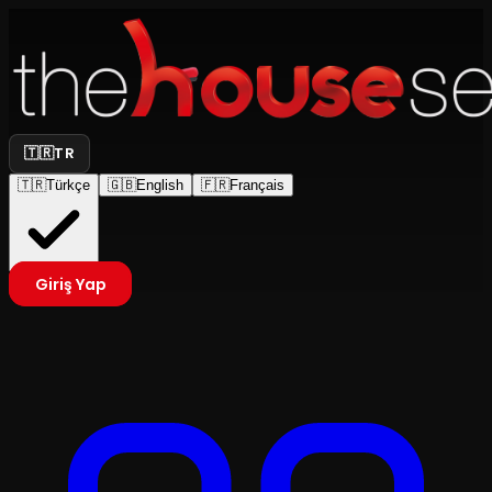
🇹🇷
TR
🇹🇷
Türkçe
🇬🇧
English
🇫🇷
Français
Giriş Yap