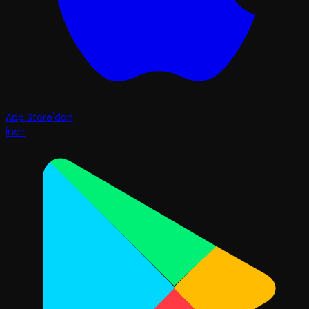
App Store'dan
İndir