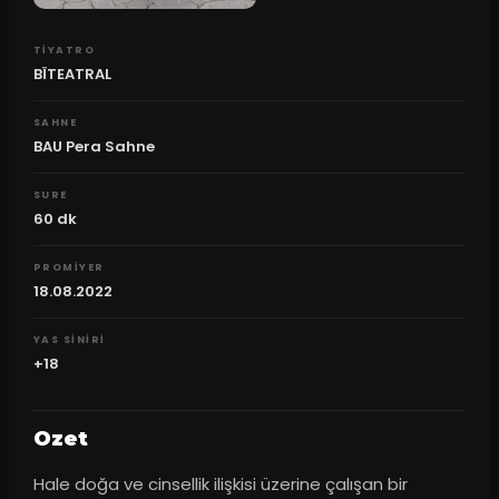
TIYATRO
BÏTEATRAL
SAHNE
BAU Pera Sahne
SURE
60
dk
PROMIYER
18.08.2022
YAS SINIRI
+18
Ozet
Hale doğa ve cinsellik ilişkisi üzerine çalışan bir 