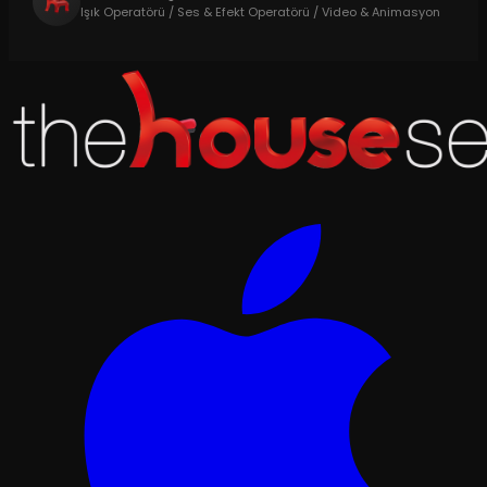
Işık Operatörü / Ses & Efekt Operatörü / Video & Animasyon