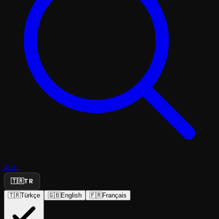
Ara...
🇹🇷
TR
🇹🇷
Türkçe
🇬🇧
English
🇫🇷
Français