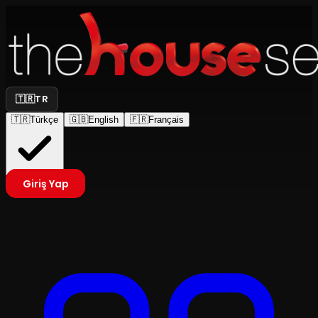
🇹🇷
TR
🇹🇷
Türkçe
🇬🇧
English
🇫🇷
Français
Giriş Yap