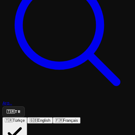
Ara...
🇹🇷
TR
🇹🇷
Türkçe
🇬🇧
English
🇫🇷
Français