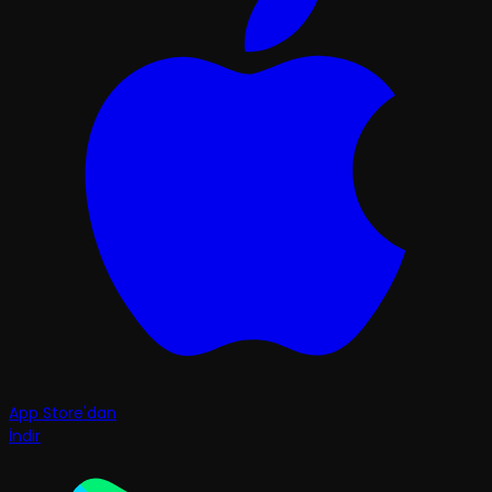
App Store'dan
İndir