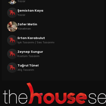
Yazar
Şemistan Kaya
Yazar
Zafer Metin
Yönetmen
Ertan Karabulut
Işık Tasarımı / Ses Tasarımı
Zeynep Sungur
Kostüm Tasarım
Tuğrul Tünel
Afiş Tasarım