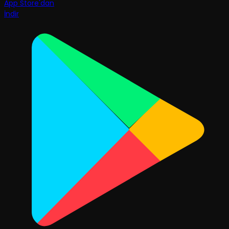
App Store'dan
İndir