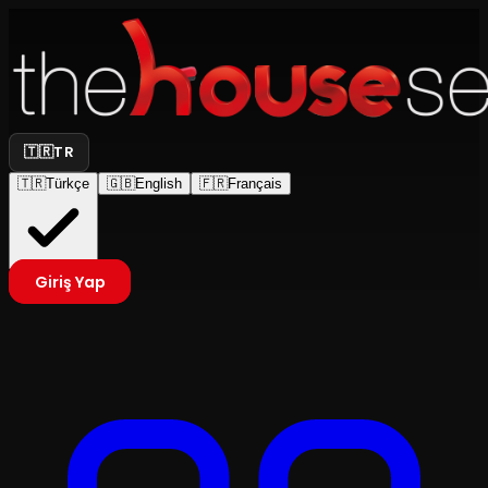
🇹🇷
TR
🇹🇷
Türkçe
🇬🇧
English
🇫🇷
Français
Giriş Yap