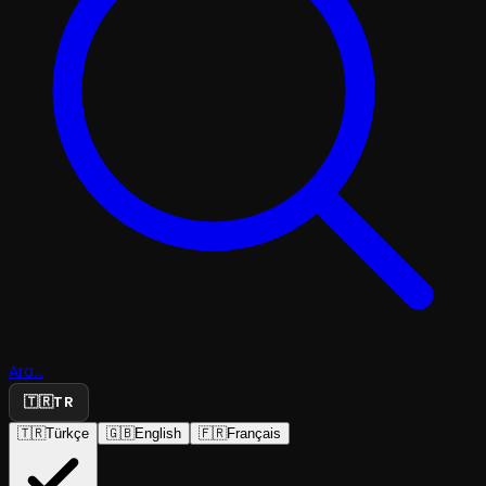
Ara...
🇹🇷
TR
🇹🇷
Türkçe
🇬🇧
English
🇫🇷
Français