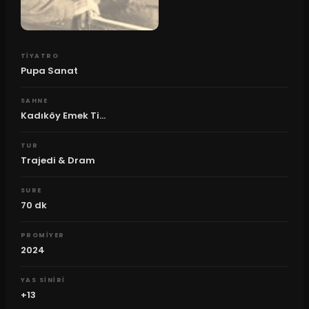
TIYATRO
Pupa Sanat
SAHNE
Kadıköy Emek Ti...
TUR
Trajedi & Dram
SURE
70
dk
PROMIYER
2024
YAS SINIRI
+13