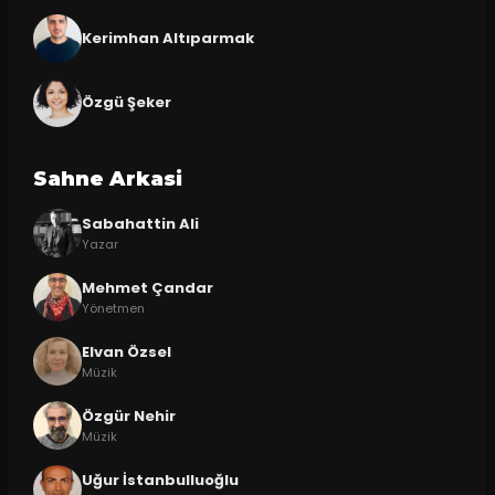
Kerimhan Altıparmak
Özgü Şeker
Sahne Arkasi
Sabahattin Ali
Yazar
Mehmet Çandar
Yönetmen
Elvan Özsel
Müzik
Özgür Nehir
Müzik
Uğur İstanbulluoğlu