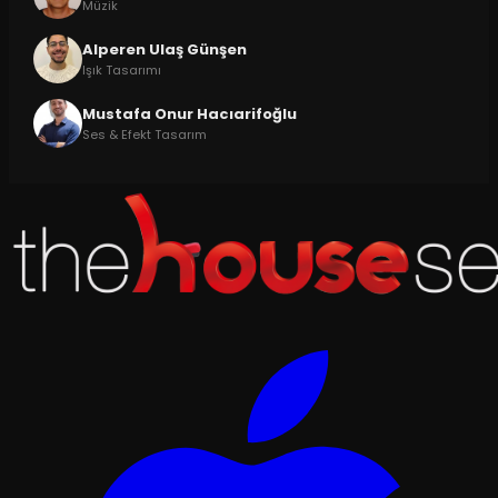
Müzik
Alperen Ulaş Günşen
Işık Tasarımı
Mustafa Onur Hacıarifoğlu
Ses & Efekt Tasarım