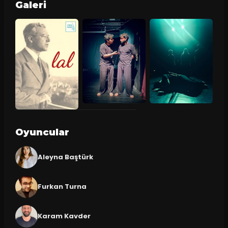
Galeri
Oyuncular
Aleyna Baştürk
Furkan Turna
Karam Kavder