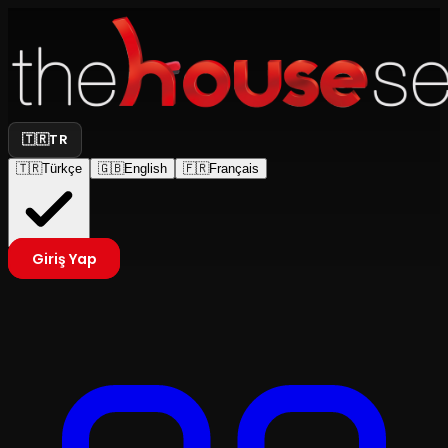
🇹🇷
TR
🇹🇷
Türkçe
🇬🇧
English
🇫🇷
Français
Giriş Yap