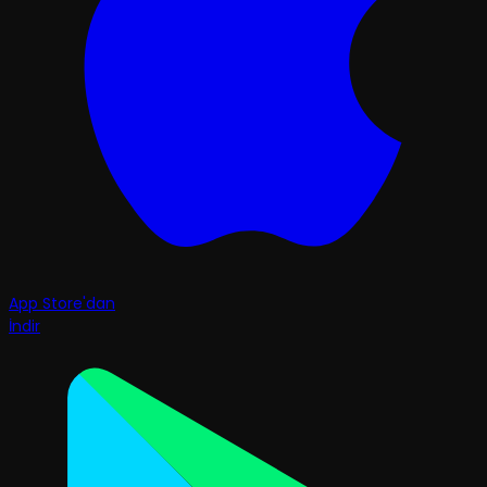
App Store'dan
İndir