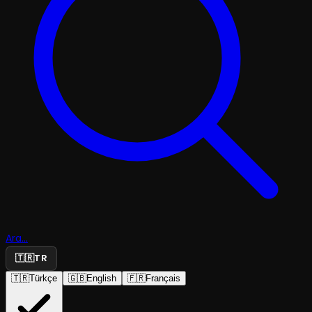
Ara...
🇹🇷
TR
🇹🇷
Türkçe
🇬🇧
English
🇫🇷
Français