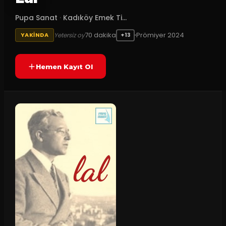
Pupa Sanat
·
Kadıköy Emek Ti...
70
dakika
Prömiyer
2024
Yetersiz oy
YAKINDA
+13
Hemen Kayıt Ol