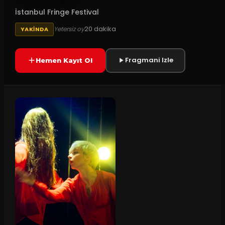
İstanbul Fringe Festival
20
dakika
Yetersiz oy
YAKINDA
Fragmani Izle
Hemen Kayıt Ol