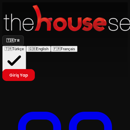
🇹🇷
TR
🇹🇷
Türkçe
🇬🇧
English
🇫🇷
Français
Giriş Yap