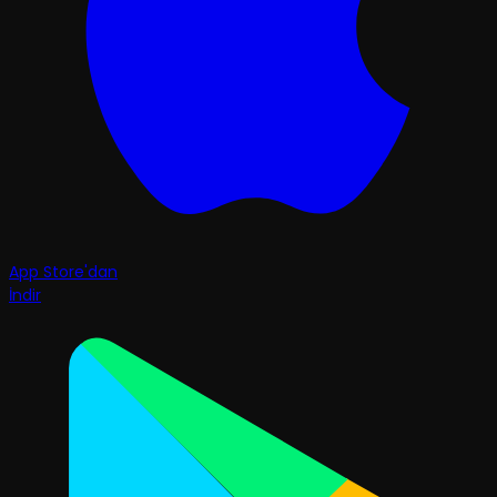
App Store'dan
İndir