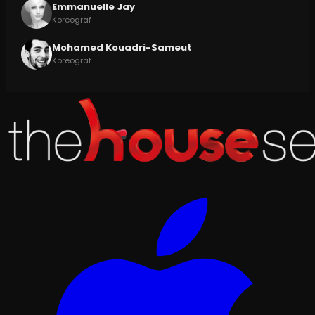
Emmanuelle Jay
Koreograf
Mohamed Kouadri-Sameut
Koreograf