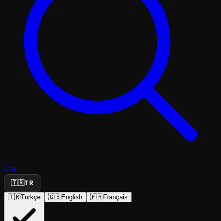
Ara...
🇹🇷
TR
🇹🇷
Türkçe
🇬🇧
English
🇫🇷
Français