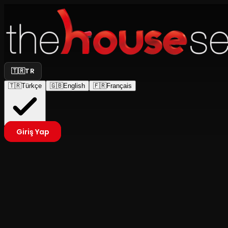
🇹🇷
TR
🇹🇷
Türkçe
🇬🇧
English
🇫🇷
Français
Giriş Yap