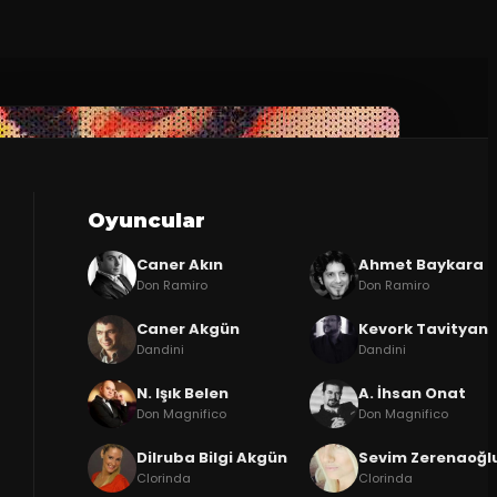
Oyuncular
Caner Akın
Ahmet Baykara
Don Ramiro
Don Ramiro
Caner Akgün
Kevork Tavityan
Dandini
Dandini
N. Işık Belen
A. İhsan Onat
Don Magnifico
Don Magnifico
Dilruba Bilgi Akgün
Sevim Zerenaoğl
Clorinda
Clorinda