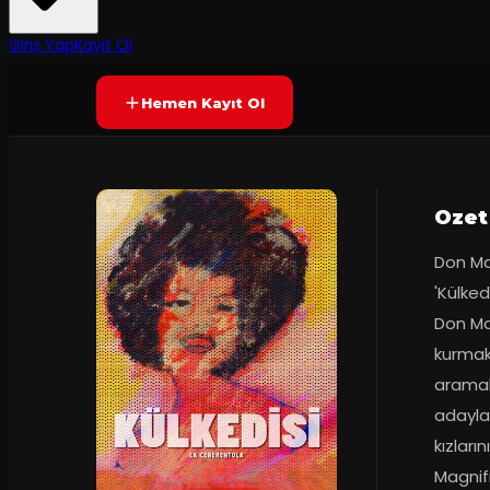
6.5
2
dakika
Prömiyer
22.10.2015
(
15
oy)
YAKINDA
Giriş Yap
Kayıt Ol
Hemen Kayıt Ol
Ozet
Don Mag
'Külked
Don Mag
kurmak
aramakt
adaylar
kızların
Magnifi