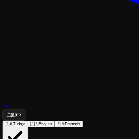
OPERA
La Cenere
Ara...
(Külkedisi)
🇹🇷
TR
🇹🇷
Türkçe
🇬🇧
English
🇫🇷
Français
İstanbul Devlet Opera ve Balesi
·
Süreyya Operası.