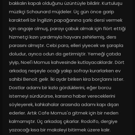
bakkalın kapalı olduğunu üzüntüyle bildirir. Kurtuluşu 
müzikçi Schaunard müjdeler. Üç gün önce garip 
karakterli bir İngilizin papağanına şarkı dersi vermek 
için angaje olmuş, parayı çabuk almak için flört ettiği 
hizmetçi kızın yardımıyla hayvanı zehirlemiş, ders 
parasını almıştır. Cebi para, elleri yiyecek ve şarapla 
doludur, ayrıca odun da getirmiştir. Yemeği çatıda 
yiyip, Noel'i Momus kahvesinde kutlayacaklardır. Dört 
arkadaş neşeyle ocağı yakıp sofrayı kurarlarken ev 
sahibi Benoit gelir. İki aydır biriken kira borçlarını ister. 
Dostlar adamı bir kızla gördüklerini, eğer borcu 
istemeyi sürdürürse, karısına haber vereceklerini 
söyleyerek, kahkahalar arasında adamı kapı dışarı 
ederler. Artık Cafe Momus'a gitmek için bir neden 
kalmamıştır. Üç arkadaş çıkarlar. Rodolfo, dergiye 
yazacağı kısa bir makaleyi bitirmek üzere kalır. 