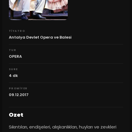
TIYATRO
Antalya Devlet Opera ve Balesi
TUR
OPERA
SURE
4
dk
PROMIYER
09.12.2017
Ozet
Sıkıntıları, endişeleri, alışkanlıkları, huyları ve zevkleri 