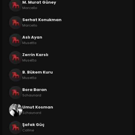
M. Murat Güney
Marcello
Serhat Konukman
Marcello
Aslı Ayan
Musetta
Zerrin Karslı
Musetta
B. Bükem Kuru
Musetta
Bora Baran
Schaunard
Umut Kosman
Schaunard
Şafak Güç
Colline