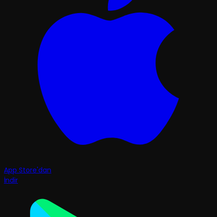
App Store'dan
İndir