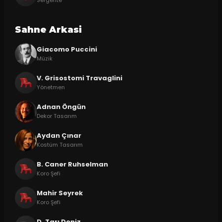
Sergente
Sahne Arkasi
Giacomo Puccini
Müzik
V. Grisostomi Travaglini
Yönetmen
Adnan Öngün
Dekor Tasarım
Aydan Çınar
Kostüm Tasarım
B. Caner Ruhselman
Koro Şefi
Mahir Seyrek
Koro Şefi
D. Tarı Deniz