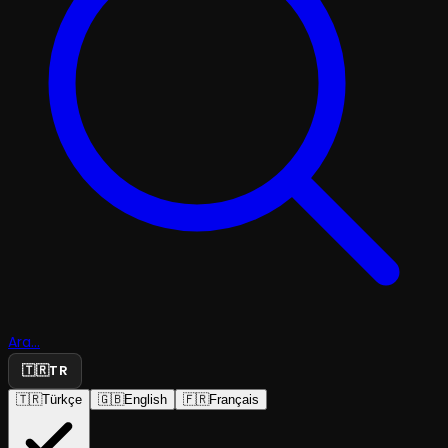
Ara...
🇹🇷
TR
🇹🇷
Türkçe
🇬🇧
English
🇫🇷
Français