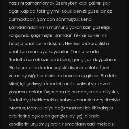
Yazısını tamamlamak üzereyken kapı çalınır, şair 
açar. Kapıda fakir giyimli, soluk benizli güzel bir kız 
durmaktadır. Şamdan sönmüştür, kendi 
şamdanından kızın mumunu yakar; kızın güzelliği 
karşısında şaşırmıştır. Şamdan tekrar söner, kız 
telaşla anahtarını düşürür. Her ikisi de karanlıkta 
anahtarı aramaya koyulurlar. Tam o sırada 
Rodolfo'nun eli kızın elini bulur, genç şair duygularını: 
'Bu küçük el ne kadar soğuk' diyerek anlatır. İçeri 
vuran ay ışığı her ikisini de büyülemiş gibidir. Bu defa 
Mimi, içli şarkısıyla kendini tanıtır, yoksul ve zavallı 
yaşamını anlatır. Dışarıdan üç arkadaşın sesi duyulur, 
Rodolfo'yu beklemekte, sabırsızlanarak marş ritmiyle 
'Momus, Momus' diye bağırmaktadırlar. İlk bakışta 
birbirlerine aşık olan gençler, ay ışığı altında 
kendilerini unutmuşlardır. Kemanların tatlı melodisi, 