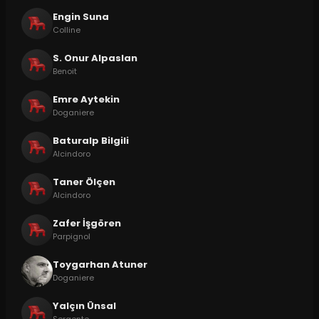
Engin Suna
Colline
S. Onur Alpaslan
Benoit
Emre Aytekin
Doganiere
Baturalp Bilgili
Alcindoro
Taner Ölçen
Alcindoro
Zafer İşgören
Parpignol
Toygarhan Atuner
Doganiere
Yalçın Ünsal