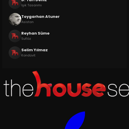
Işık Tasarımı
Toygarhan Atuner
Asistan
Reyhan Süme
Suflöz
Selim Yılmaz
Kondüvit