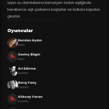
arpın su damlalarına benzeyen tınıları eşliğinde 
beraberce aşk şarkısına başlarlar ve kolkola kapıdan 
çıkarlar.
Oyuncular
Nurdan Aydın
Mimi
Sevinç Bilgin
Mimi
Ari Edirme
Rodolfo
Barış Yanç
Rodolfo
Göksay Yaran
Rodolfo