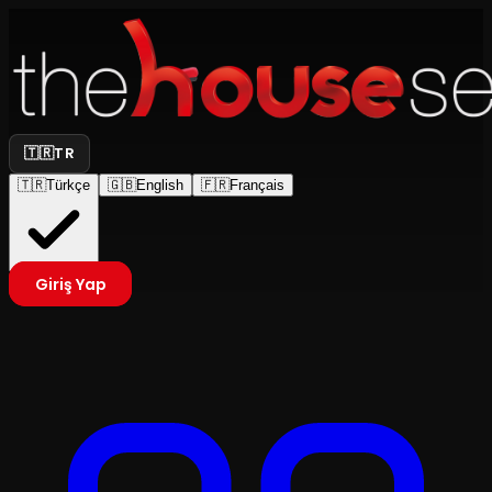
🇹🇷
TR
🇹🇷
Türkçe
🇬🇧
English
🇫🇷
Français
Giriş Yap