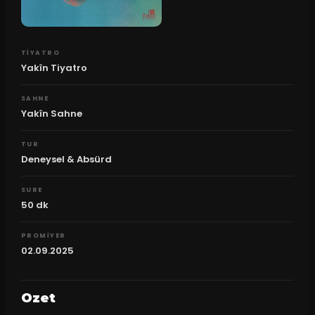
TIYATRO
Yakîn Tiyatro
SAHNE
Yakîn Sahne
TUR
Deneysel & Absürd
SURE
50
dk
PROMIYER
02.09.2025
Ozet