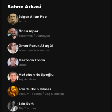
Sahne Arkasi
Edgar Allan Poe
Yazar
Öncü Alper
Yönetmen / Uyarlayan
Ömer Faruk Atagül
Yönetmen Yardımcısı
Mertcan Ercan
Müzik
Metehan Hatipoğlu
Reji Asistanı
Eda Türkan Bilmez
Kostüm Tasarım / Saç & Makyaj
Sıla Sert
Afiş Tasarım