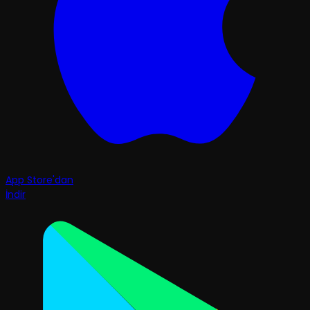
App Store'dan
İndir