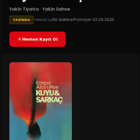
Yakîn Tiyatro
·
Yakîn Sahne
50
dakika
Prömiyer
02.09.2025
Yetersiz oy
YAKINDA
Hemen Kayıt Ol