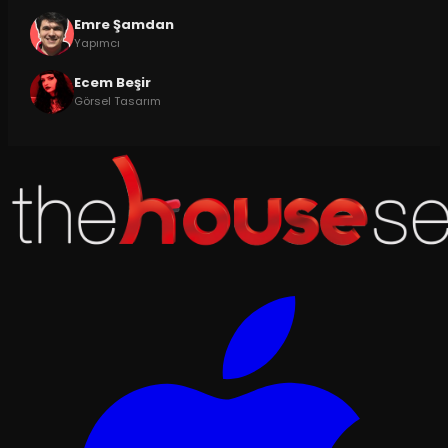
Emre Şamdan
Yapımcı
Ecem Beşir
Görsel Tasarım