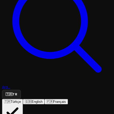
Ara...
🇹🇷
TR
🇹🇷
Türkçe
🇬🇧
English
🇫🇷
Français