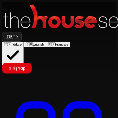
🇹🇷
TR
🇹🇷
Türkçe
🇬🇧
English
🇫🇷
Français
Giriş Yap