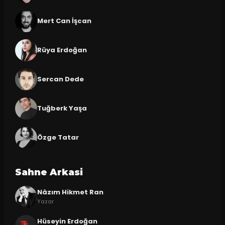
Mert Can İşcan
Rüya Erdoğan
Sercan Dede
Tuğberk Yaşa
Özge Tatar
Sahne Arkasi
Nâzım Hikmet Ran
Yazar
Hüseyin Erdoğan