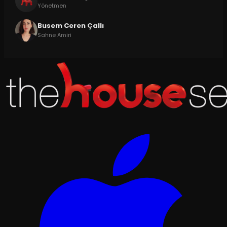
Yönetmen
Busem Ceren Çallı
Sahne Amiri