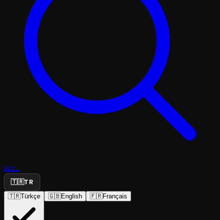
Ara...
🇹🇷
TR
🇹🇷
Türkçe
🇬🇧
English
🇫🇷
Français