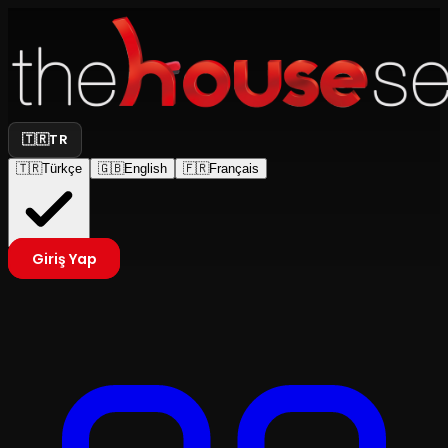
🇹🇷
TR
🇹🇷
Türkçe
🇬🇧
English
🇫🇷
Français
Giriş Yap