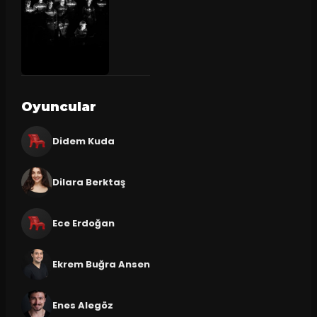
Oyuncular
Didem Kuda
Dilara Berktaş
Ece Erdoğan
Ekrem Buğra Ansen
Enes Alegöz