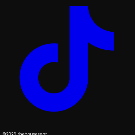
©2026 thehouseseat