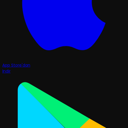
App Store'dan
İndir