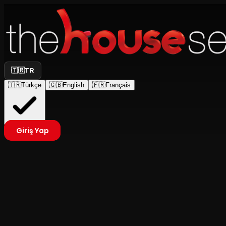
🇹🇷
TR
🇹🇷
Türkçe
🇬🇧
English
🇫🇷
Français
Giriş Yap