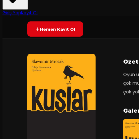
8.4
Prömiyer
29.04.2018
(
11
oy)
YAKINDA
Giriş Yap
Kayıt Ol
Hemen Kayıt Ol
Ozet
Oyun u
çok mut
çok yo
Galer