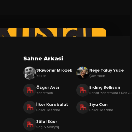
Sahne Arkasi
Slawomir Mrozek
Neşe Taluy Yüce
Yazar
Çevirmen
Özgür Avcı
Erdinç Bellisan
Yönetmen
Sanat Yönetmeni / Ses & 
İlker Karabulut
Ziya Can
Dekor Tasarım
Dekor Tasarım
Zülal Süer
Saç & Makyaj