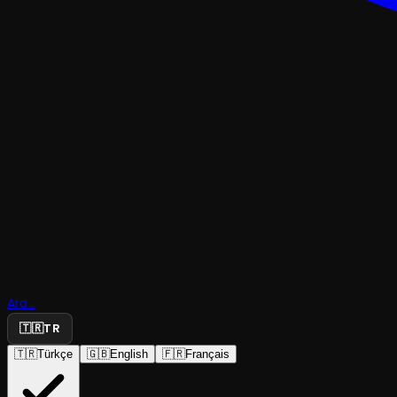
DENEYSEL & ABSÜRDKOMEDI
Ara...
Kuşlar
🇹🇷
TR
🇹🇷
Türkçe
🇬🇧
English
🇫🇷
Français
Heveskar Tiyatro
·
Farabi Sahnesi