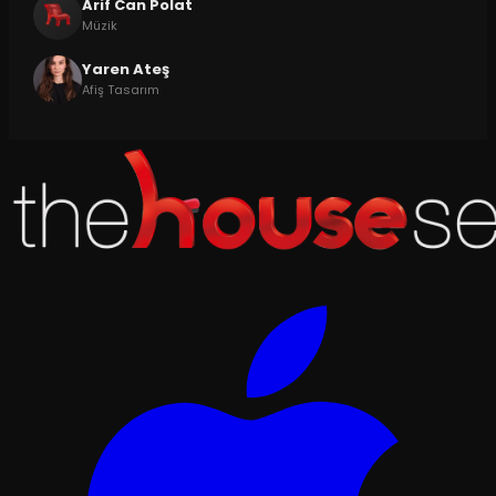
Arif Can Polat
Müzik
Yaren Ateş
Afiş Tasarım