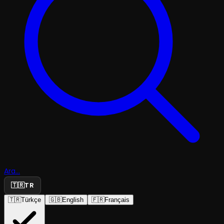
Ara...
🇹🇷
TR
🇹🇷
Türkçe
🇬🇧
English
🇫🇷
Français