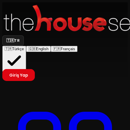
🇹🇷
TR
🇹🇷
Türkçe
🇬🇧
English
🇫🇷
Français
Giriş Yap