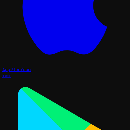
App Store'dan
İndir