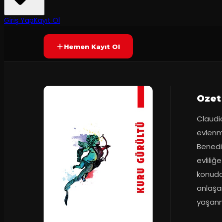
2
dakika
Prömiyer
22.10.202
Yetersiz oy
YAKINDA
+13
Giriş Yap
Kayıt Ol
Hemen Kayıt Ol
Ozet
Claudio
evlenm
Benedic
evliliğ
konuda 
anlaşa
yaşanm