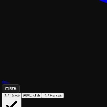
KOMEDI
Ara...
Kuru Gürü
🇹🇷
TR
🇹🇷
Türkçe
🇬🇧
English
🇫🇷
Français
Konya Devlet Tiyatrosu