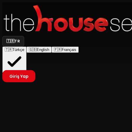
🇹🇷
TR
🇹🇷
Türkçe
🇬🇧
English
🇫🇷
Français
Giriş Yap