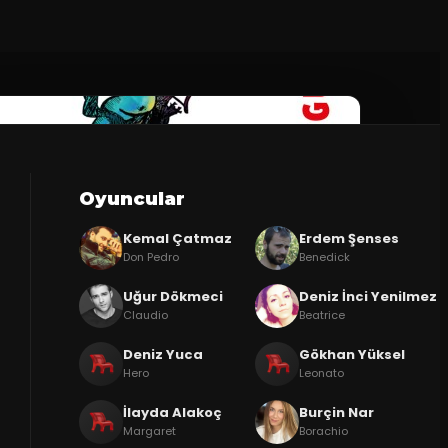
Oyuncular
Kemal Çatmaz
Erdem Şenses
Don Pedro
Benedick
Uğur Dökmeci
Deniz İnci Yenilmez
Claudio
Beatrice
Deniz Yuca
Gökhan Yüksel
Hero
Leonato
İlayda Alakoç
Burçin Nar
Margaret
Borachio