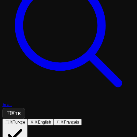
Ara...
🇹🇷
TR
🇹🇷
Türkçe
🇬🇧
English
🇫🇷
Français