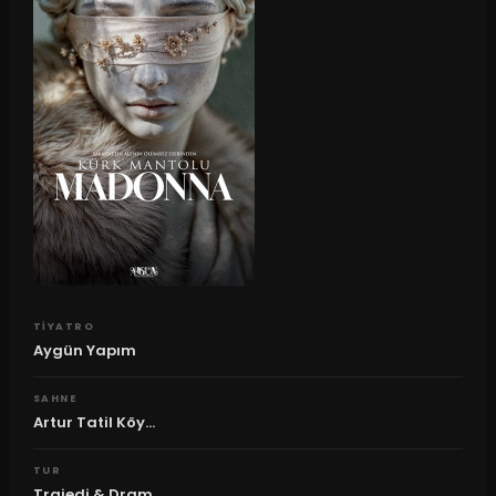
TIYATRO
Aygün Yapım
SAHNE
Artur Tatil Köy...
TUR
Trajedi & Dram