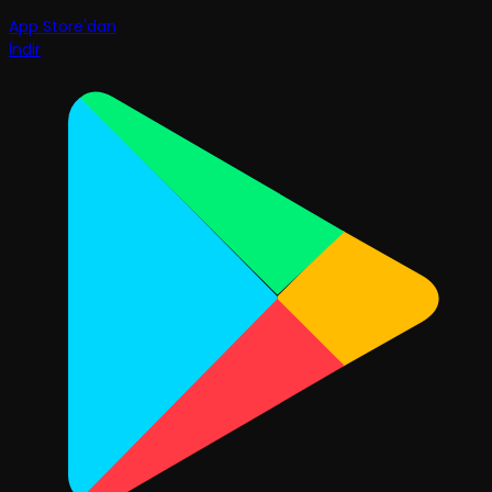
App Store'dan
İndir