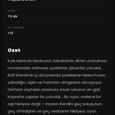
SURE
70
dk
YAS SINIRI
+12
Ozet
Kürk Mantolu Madonna, Sabahattin Ali’nin unutulmaz 
romanından sahneye uyarlanan şiirsel bir yolculuk… 
Raif Efendi’nin iç dünyasında yankılanan Maria Puder, 
yalnızlığın, aşkın ve hatıranın simgesine dönüşüyor. 
Defterin sayfaları arasında, insan ruhunun en gizli 
köşesine yapılan bir yolculuk... Bu oyun, sadece bir 
aşk hikâyesi değil — insanın kendini geç buluşunun, 
geç affedişinin ve geç vedasının hikâyesi. Uyarı: 