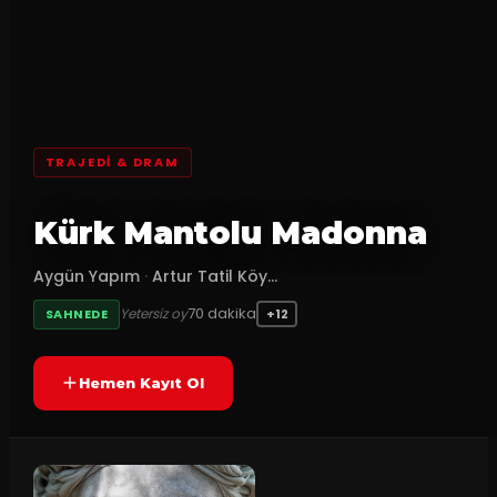
TRAJEDI & DRAM
Kürk Mantolu Madonna
Aygün Yapım
·
Artur Tatil Köy...
70
dakika
Yetersiz oy
SAHNEDE
+12
Hemen Kayıt Ol