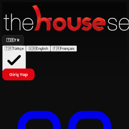
🇹🇷
TR
🇹🇷
Türkçe
🇬🇧
English
🇫🇷
Français
Giriş Yap