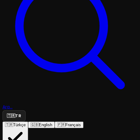
Ara...
🇹🇷
TR
🇹🇷
Türkçe
🇬🇧
English
🇫🇷
Français