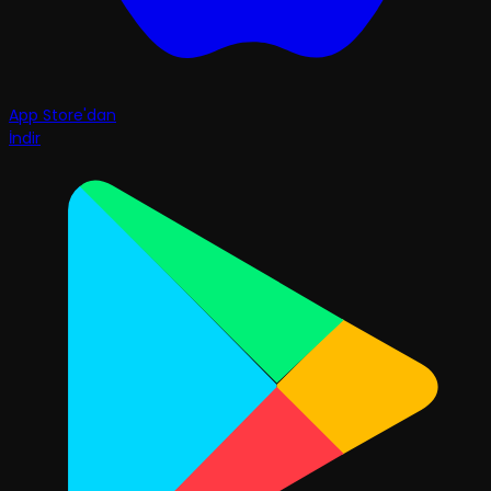
App Store'dan
İndir