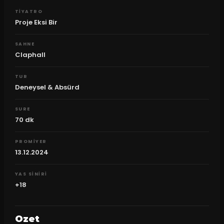
TIYATRO
Proje Eksi Bir
SAHNE
Claphall
TUR
Deneysel & Absürd
SURE
70
dk
PROMIYER
13.12.2024
YAS SINIRI
+18
Ozet