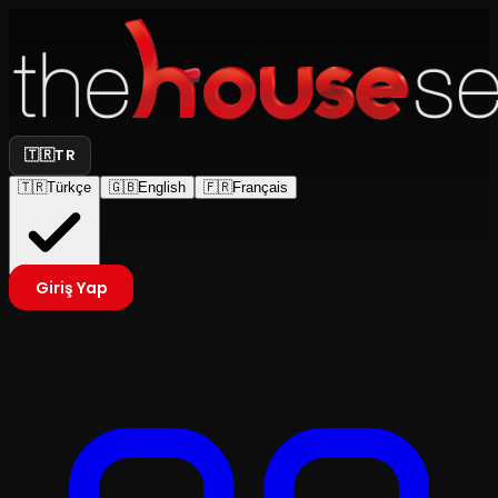
🇹🇷
TR
🇹🇷
Türkçe
🇬🇧
English
🇫🇷
Français
Giriş Yap