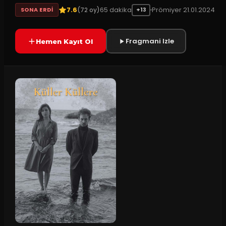
7.6
65
dakika
Prömiyer
21.01.2024
(
72
oy)
SONA ERDI
+13
Fragmani Izle
Hemen Kayıt Ol