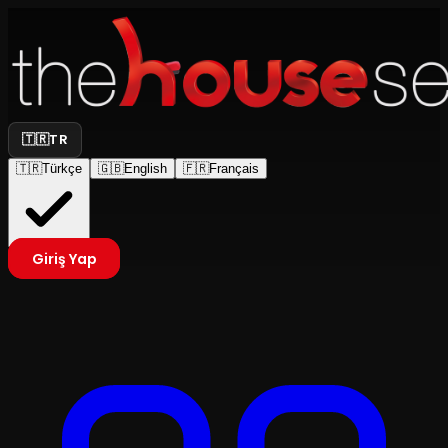
🇹🇷
TR
🇹🇷
Türkçe
🇬🇧
English
🇫🇷
Français
Giriş Yap