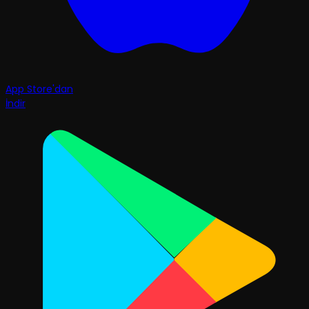
App Store'dan
İndir