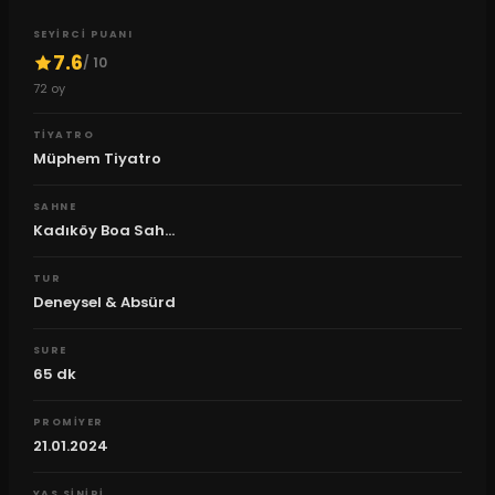
SEYIRCI PUANI
7.6
/ 10
72
oy
TIYATRO
Müphem Tiyatro
SAHNE
Kadıköy Boa Sah...
TUR
Deneysel & Absürd
SURE
65
dk
PROMIYER
21.01.2024
YAS SINIRI