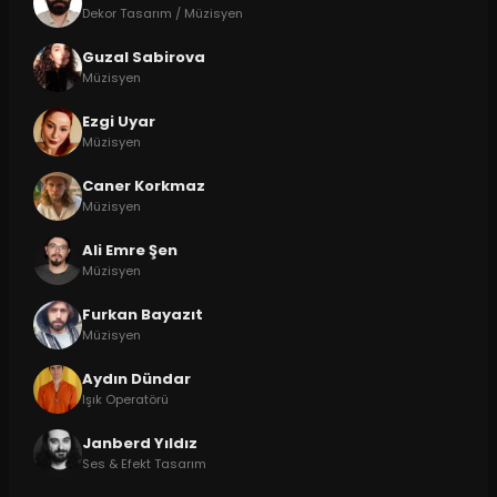
Dekor Tasarım / Müzisyen
Guzal Sabirova
Müzisyen
Ezgi Uyar
Müzisyen
Caner Korkmaz
Müzisyen
Ali Emre Şen
Müzisyen
Furkan Bayazıt
Müzisyen
Aydın Dündar
Işık Operatörü
Janberd Yıldız
Ses & Efekt Tasarım