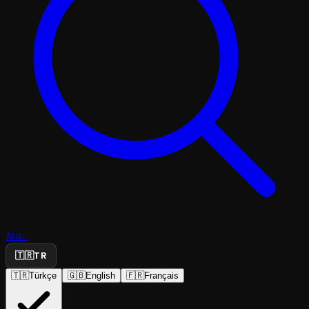
Ara...
🇹🇷
TR
🇹🇷
Türkçe
🇬🇧
English
🇫🇷
Français