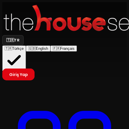
🇹🇷
TR
🇹🇷
Türkçe
🇬🇧
English
🇫🇷
Français
Giriş Yap