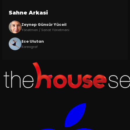
Sahne Arkasi
Zeynep Günsür Yüceil
Yönetmen / Sanat Yönetmeni
Ece Ulutan
Koreograf