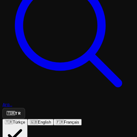
Ara...
🇹🇷
TR
🇹🇷
Türkçe
🇬🇧
English
🇫🇷
Français