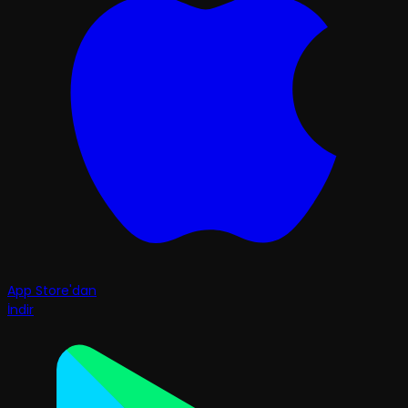
App Store'dan
İndir