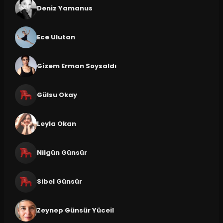
Deniz Yamanus
Ece Ulutan
Gizem Erman Soysaldı
Gülsu Okay
Leyla Okan
Nilgün Günsür
Sibel Günsür
Zeynep Günsür Yüceil