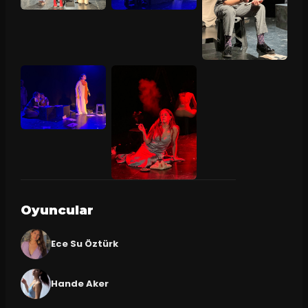
Oyuncular
Ece Su Öztürk
Hande Aker