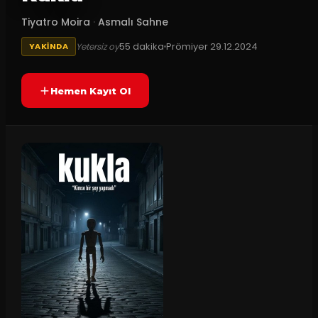
Tiyatro Moira
·
Asmalı Sahne
55
dakika
Prömiyer
29.12.2024
Yetersiz oy
YAKINDA
Hemen Kayıt Ol