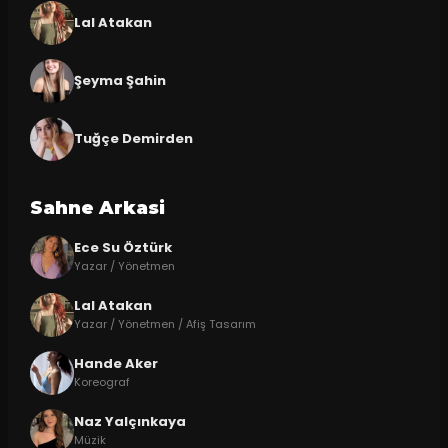
Lal Atakan
Şeyma Şahin
Tuğçe Demirden
Sahne Arkasi
Ece Su Öztürk
Yazar / Yönetmen
Lal Atakan
Yazar / Yönetmen / Afiş Tasarım
Hande Aker
Koreograf
Naz Yalçınkaya
Müzik