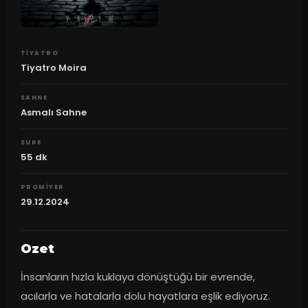
TIYATRO
Tiyatro Moira
SAHNE
Asmalı Sahne
SURE
55
dk
PROMIYER
29.12.2024
Ozet
İnsanların hızla kuklaya dönüştüğü bir evrende, 
acılarla ve hatalarla dolu hayatlara eşlik ediyoruz. 