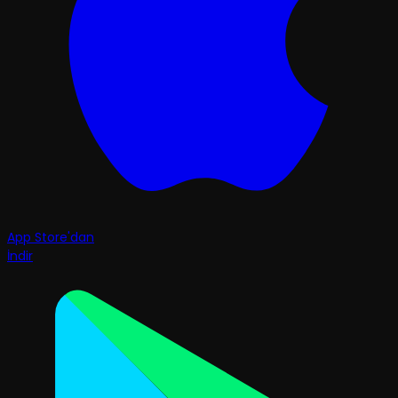
App Store'dan
İndir