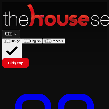
🇹🇷
TR
🇹🇷
Türkçe
🇬🇧
English
🇫🇷
Français
Giriş Yap