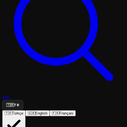
Ara...
🇹🇷
TR
🇹🇷
Türkçe
🇬🇧
English
🇫🇷
Français