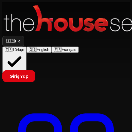
🇹🇷
TR
🇹🇷
Türkçe
🇬🇧
English
🇫🇷
Français
Giriş Yap