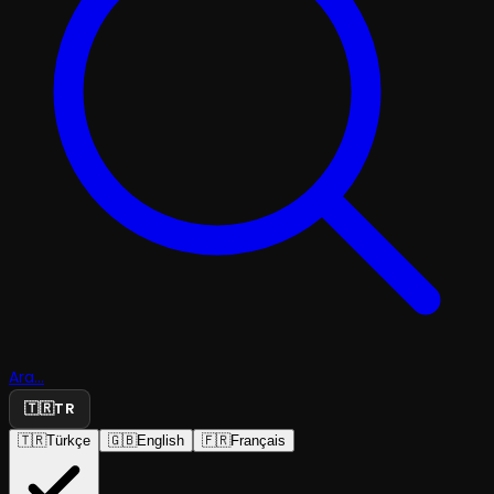
Ara...
🇹🇷
TR
🇹🇷
Türkçe
🇬🇧
English
🇫🇷
Français