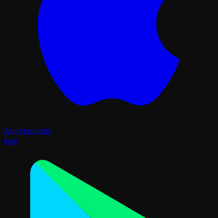
App Store'dan
İndir