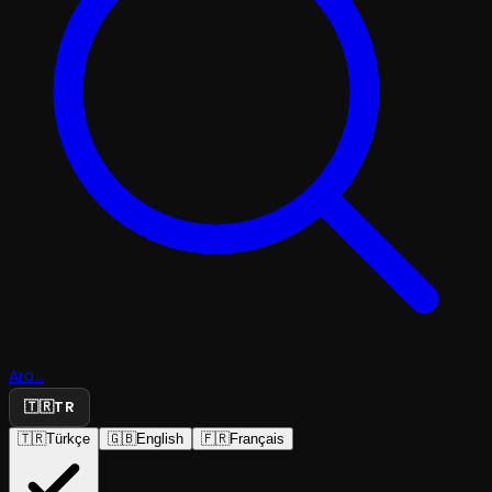
Ara...
🇹🇷
TR
🇹🇷
Türkçe
🇬🇧
English
🇫🇷
Français