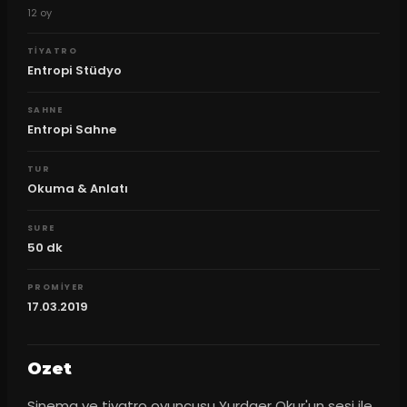
12
oy
TIYATRO
Entropi Stüdyo
SAHNE
Entropi Sahne
TUR
Okuma & Anlatı
SURE
50
dk
PROMIYER
17.03.2019
Ozet
Sinema ve tiyatro oyuncusu Yurdaer Okur'un sesi ile 