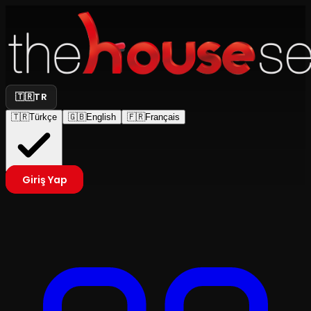
🇹🇷
TR
🇹🇷
Türkçe
🇬🇧
English
🇫🇷
Français
Giriş Yap