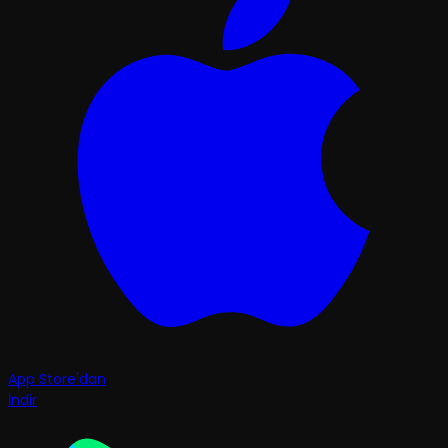
App Store'dan
İndir