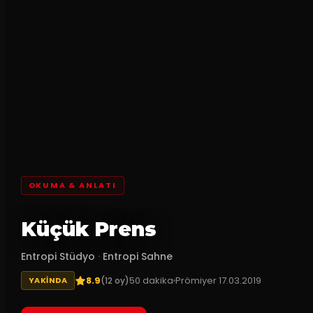
OKUMA & ANLATI
Küçük Prens
Entropi Stüdyo
·
Entropi Sahne
8.9
50
dakika
Prömiyer
17.03.2019
(
12
oy)
YAKINDA