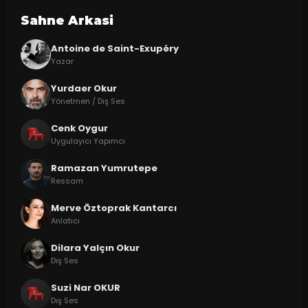
Sahne Arkasi
Antoine de Saint-Exupéry
Yazar
Yurdaer Okur
Yönetmen / Dış Ses
Cenk Oygur
Uygulayıcı Yapımcı
Ramazan Yumrutepe
Ressam
Merve Öztoprak Kantarcı
Anlatıcı
Dilara Yalçın Okur
Dış Ses
Suzi Nar OKUR
Dış Ses