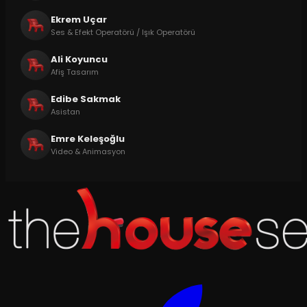
Ekrem Uçar
Ses & Efekt Operatörü / Işık Operatörü
Ali Koyuncu
Afiş Tasarım
Edibe Sakmak
Asistan
Emre Keleşoğlu
Video & Animasyon