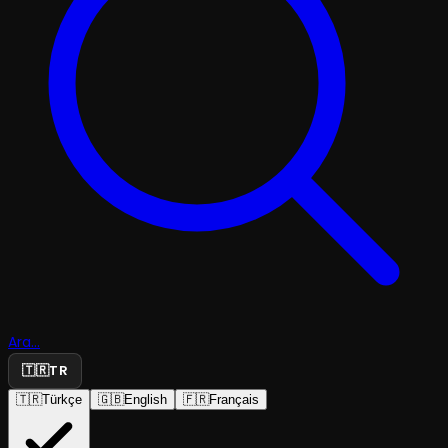
Ara...
🇹🇷
TR
🇹🇷
Türkçe
🇬🇧
English
🇫🇷
Français