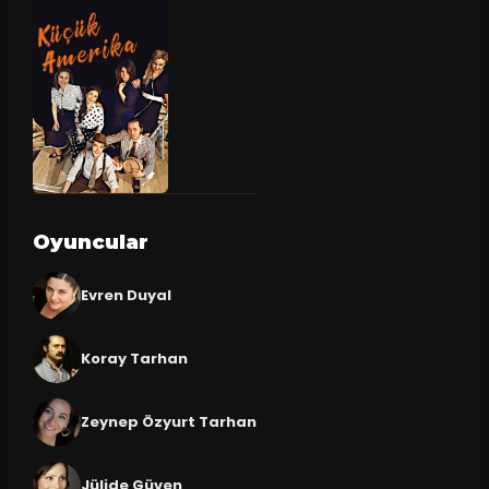
Oyuncular
Evren Duyal
Koray Tarhan
Zeynep Özyurt Tarhan
Jülide Güven