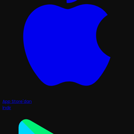
App Store'dan
İndir