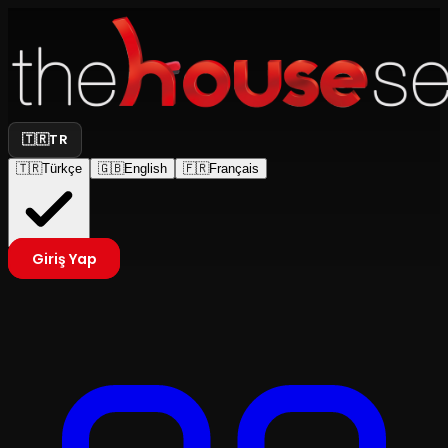
🇹🇷
TR
🇹🇷
Türkçe
🇬🇧
English
🇫🇷
Français
Giriş Yap