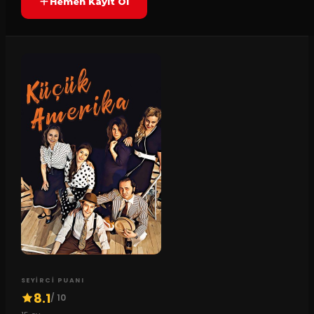
Hemen Kayıt Ol
SEYIRCI PUANI
8.1
/ 10