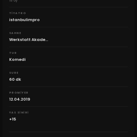
15
oy
TIYATRO
istanbulimpro‬
SAHNE
Werkstatt Akade...
TUR
Komedi
SURE
60
dk
PROMIYER
12.04.2019
YAS SINIRI
+15