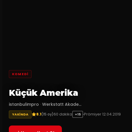
KOMEDI
Küçük Amerika
istanbulimpro‬
·
Werkstatt Akade...
8.1
60
dakika
Prömiyer
12.04.2019
(
15
oy)
YAKINDA
+15