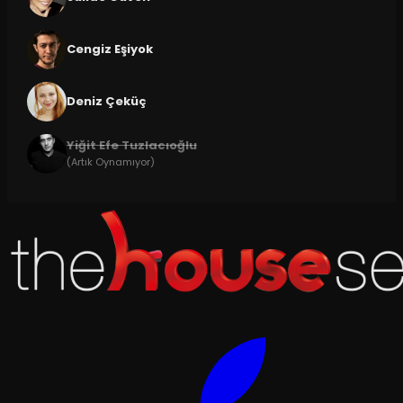
Cengiz Eşiyok
Deniz Çeküç
Yiğit Efe Tuzlacıoğlu
(Artık Oynamıyor)