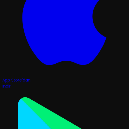
App Store'dan
İndir