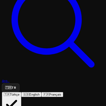
Ara...
🇹🇷
TR
🇹🇷
Türkçe
🇬🇧
English
🇫🇷
Français