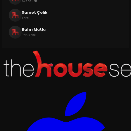
Aksesuar
Samet Çelik
Terzi
Bahri Mutlu
Perukacı