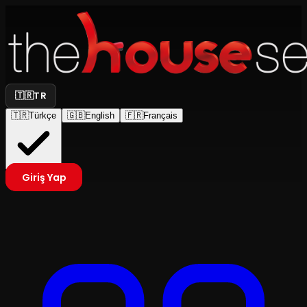
🇹🇷
TR
🇹🇷
Türkçe
🇬🇧
English
🇫🇷
Français
Giriş Yap