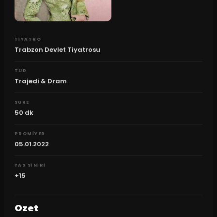
TIYATRO
Trabzon Devlet Tiyatrosu
TUR
Trajedi & Dram
SURE
50
dk
PROMIYER
05.01.2022
YAS SINIRI
+15
Ozet